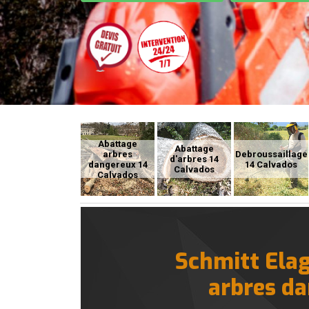
Abattage
Abattage
arbres
Debroussaillage
d'arbres 14
dangereux 14
14 Calvados
Calvados
Calvados
Schmitt Elag
arbres da