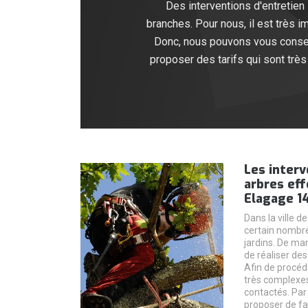
Des interventions d'entretien
branches. Pour nous, il est très
Donc, nous pouvons vous conseil
proposer des tarifs qui sont très
Les interv
arbres ef
Elagage 1
Dans la ville d
certain nombre
jardins. De man
de réaliser de
Afin de procéde
très complexes
contactés. Par
proposer de fa