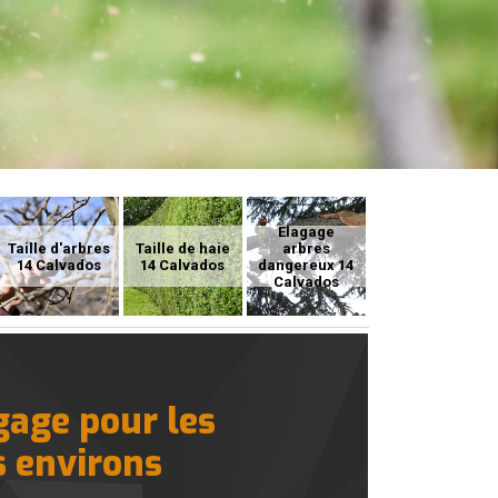
Elagage
Taille d'arbres
Taille de haie
arbres
14 Calvados
14 Calvados
dangereux 14
Calvados
gage pour les
s environs