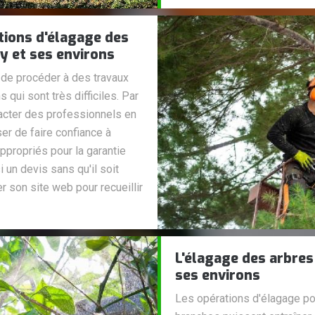
tions d'élagage des
ey et ses environs
e de procéder à des travaux
 qui sont très difficiles. Par
acter des professionnels en
er de faire confiance à
appropriés pour la garantie
i un devis sans qu'il soit
er son site web pour recueillir
L'élagage des arbres 
ses environs
Les opérations d'élagage pou