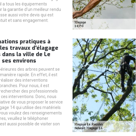
il a tous les équipements
r la garantie d'un meilleur rendu
resse aussi votre devis qui est
tuit et sans engagement.
ations pratiques à
 les travaux d'élagage
 dans la ville de Le
 ses environs
périeures des arbres peuvent se
anière rapide. En effet, il est
réaliser des interventions
ranches. Pour nous, il est
rechercher des professionnels
 ces interventions. Donc, nous
itiative de vous proposer le service
gage 14 qui utilise des matériels
 vous voulez des renseignements
s, veuillez le téléphoner
 est aussi possible de visiter son