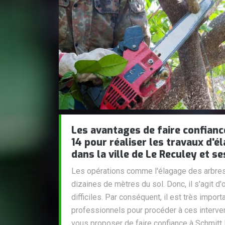
Les avantages de faire confianc
14 pour réaliser les travaux d'é
dans la ville de Le Reculey et s
Les opérations comme l'élagage des arbres 
dizaines de mètres du sol. Donc, il s'agit d'
difficiles. Par conséquent, il est très impor
professionnels pour procéder à ces interve
vous proposer de faire confiance à Schmitt E