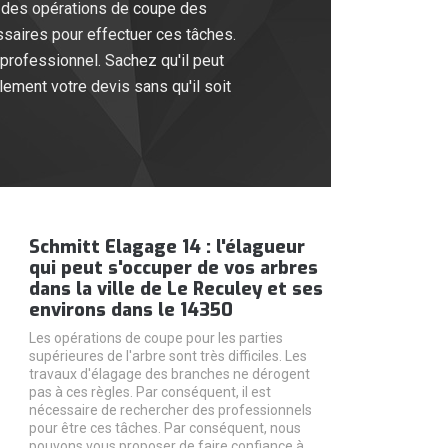
re des opérations de coupe des
saires pour effectuer ces tâches.
professionnel. Sachez qu'il peut
lement votre devis sans qu'il soit
Schmitt Elagage 14 : l'élagueur
qui peut s'occuper de vos arbres
dans la ville de Le Reculey et ses
environs dans le 14350
Les opérations de coupe pour les parties
supérieures de l'arbre sont très difficiles. Les
travaux d'élagage des branches ne dérogent
pas à ces règles. Par conséquent, il est
nécessaire de rechercher des professionnels
pour être ces tâches. Par conséquent, nous
pouvons vous proposer de faire confiance à