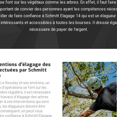
 se font sur les végétaux comme les arbres. En effet, il faut fai
 important de convier des personnes ayant les compétences néces
ler de faire confiance à Schmitt Elagage 14 qui est un élagueur 
 intéressants et accessibles à toutes les bourses. Il dresse éga
nécessaire de payer de l'argent.
entions d'élagage des
fectuées par Schmitt
4
e Le Reculey et ses environs, un
 d'opérations se font sur les
ière régulière, il est nécessaire
s travaux d'élagage des arbres.
r à ces interventions qui sont
, les élagueurs doivent être
 conséquent, on peut vous
ire confiance à Schmitt Elagage