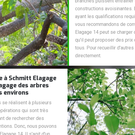
branches puissent entraîner 
constructions avoisinantes. 
ayant les qualifications req
vous recommandons de convie
Elagage 14 peut se charger 
qu'il peut proposer des prix
tous. Pour recueillir d'autre
directement.
e à Schmitt Elagage
lagage des arbres
es environs
se réalisent à plusieurs
opérations qui sont très
tant de rechercher des
ntions. Donc, nous pouvons
lagage 14. Il s'agit d'un