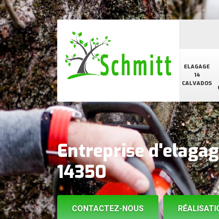
ELAGAGE
14
CALVADOS
Entreprise d'elagag
14350
CONTACTEZ-NOUS
RÉALISATI