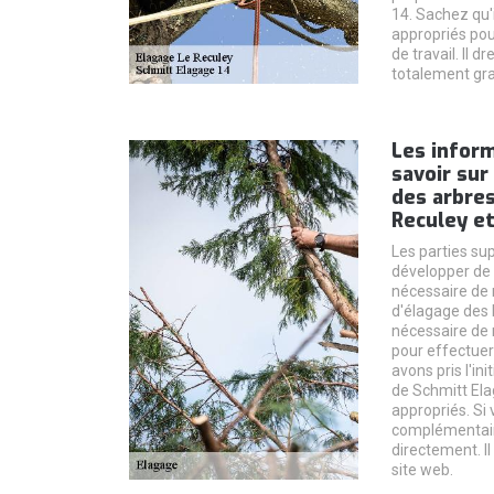
14. Sachez qu'
appropriés pou
de travail. Il d
totalement gra
Les inform
savoir sur
des arbres
Reculey et
Les parties su
développer de m
nécessaire de 
d'élagage des b
nécessaire de 
pour effectuer
avons pris l'in
de Schmitt Ela
appropriés. Si
complémentaire
directement. Il
site web.