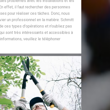
des problèmes avec les installations et les
En effet, il faut rechercher des personnes
uises pour réaliser ces tâches. Donc, nous
r un professionnel en la matière. Schmitt
de ces types d'opérations et n'oubliez pas
 qui sont très intéressants et accessibles à
s informations, veuillez le téléphoner