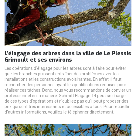
L'élagage des arbres dans la ville de Le Plessis
Grimoult et ses environs
Les opérations d'élagage pour les arbres sont à faire pour éviter
que les branches puissent entraîner des problèmes avec les
installations et les constructions avoisinantes. En effet, il faut
rechercher des personnes ayant les qualifications requises pour
réaliser ces tâches. Donc, nous vous recommandons de convier un
professionnel en la matière. Schmitt Elagage 14 peut se charger
de ces types d'opérations et n'oubliez pas qu'il peut proposer des
prix qui sont très intéressants et accessibles à tous. Pour recueillir
d'autres informations, veuillez le téléphoner directement.