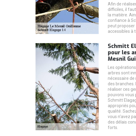
Afin de réalise
difficiles, il 
la matière. Ain
confiance à Sc
peut proposer 
accessibles à t
Schmitt El
pour les a
Mesnil Gui
Les opérations
arbres sont inn
nécessaire de 
des branches. 
réaliser ces g
pouvons vous p
Schmitt Elagag
appropriés pou
qualité. Sachez
vous n'avez pas
des délais conv
forts.