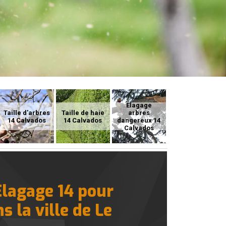
Elagage
Taille d'arbres
Taille de haie
arbres
14 Calvados
14 Calvados
dangereux 14
Calvados
Elagage 14 pour
s la ville de Le