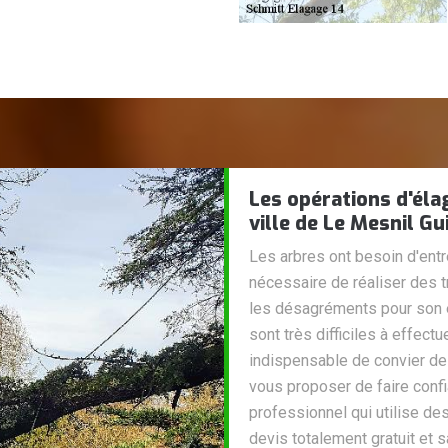
Les opérations d'éla
ville de Le Mesnil G
Les arbres ont besoin d'entre
nécessaire de réaliser des 
les désagréments pour son 
sont très difficiles à effectue
indispensable de convier de
vous proposer de faire confia
professionnel qui utilise de
devis totalement gratuit et