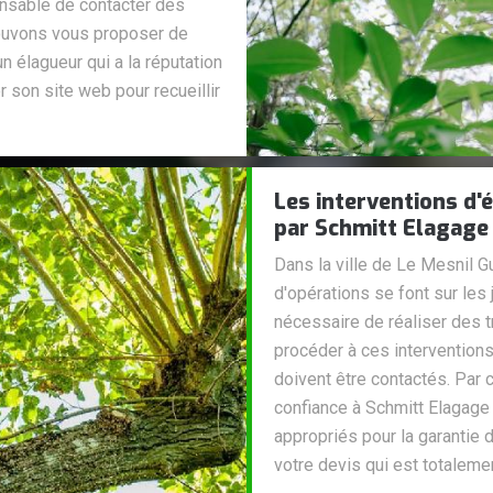
ensable de contacter des
pouvons vous proposer de
n élagueur qui a la réputation
r son site web pour recueillir
Les interventions d'
par Schmitt Elagage
Dans la ville de Le Mesnil G
d'opérations se font sur les 
nécessaire de réaliser des t
procéder à ces interventions
doivent être contactés. Par 
confiance à Schmitt Elagage
appropriés pour la garantie d
votre devis qui est totaleme