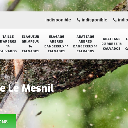
indisponible
indisponible
indi
TAILLE
ELAGUEUR
ELAGAGE
ABATTAGE
ABATTAGE
T
D'ARBRES
GRIMPEUR
ARBRES
ARBRES
D'ARBRES 14
14
14
DANGEREUX 14
DANGEREUX 14
CALVADOS
C
CALVADOS
CALVADOS
CALVADOS
CALVADOS
e Le Mesnil
ONS