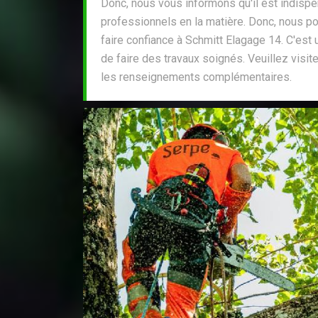
Donc, nous vous informons qu'il est indisp
professionnels en la matière. Donc, nous 
faire confiance à Schmitt Elagage 14. C'est u
de faire des travaux soignés. Veuillez visite
les renseignements complémentaires.