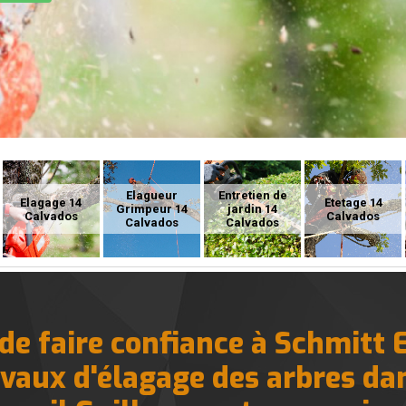
Elagueur
Entretien de
Elagage 14
Etetage 14
Grimpeur 14
jardin 14
Calvados
Calvados
Calvados
Calvados
de faire confiance à Schmitt 
avaux d'élagage des arbres dan