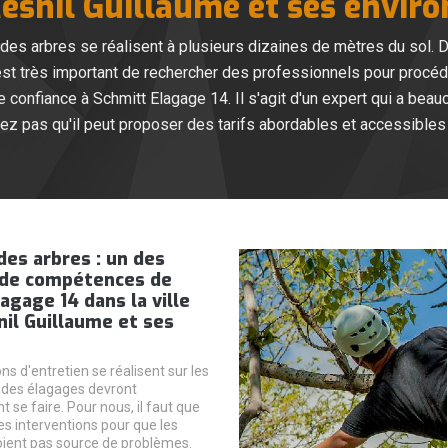
esnil Guillaume et ses enviro
s arbres se réalisent à plusieurs dizaines de mètres du sol. Don
l est très important de rechercher des professionnels pour procé
confiance à Schmitt Elagage 14. Il s'agit d'un expert qui a beau
iez pas qu'il peut proposer des tarifs abordables et accessibles 
des arbres : un des
de compétences de
agage 14 dans la ville
il Guillaume et ses
ns d'entretien se réalisent sur les
, des élagages devront
 se faire. Pour nous, il faut que
es interventions pour que les
ient pas source de problèmes.