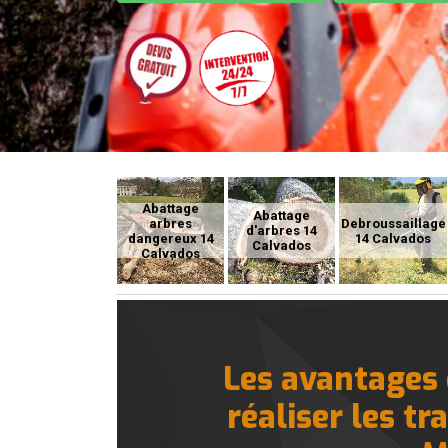
Abattage
Abattage
arbres
Debroussaillage
d'arbres 14
dangereux 14
14 Calvados
Calvados
Calvados
Les avantages 
réaliser les tr