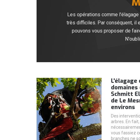
M
Les opérations comme l'élagage de
très difficiles. Par conséquent, i
pouvons vous proposer de faire 
N'oubl
L'élagage 
domaines 
Schmitt El
de Le Mesn
environs
Des interventio
arbres. En fait
nécessairement
vous fassiez c
branches ne so