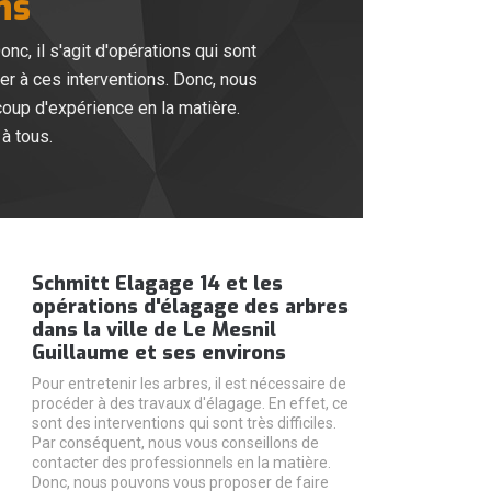
ns
c, il s'agit d'opérations qui sont
der à ces interventions. Donc, nous
coup d'expérience en la matière.
à tous.
Schmitt Elagage 14 et les
opérations d'élagage des arbres
dans la ville de Le Mesnil
Guillaume et ses environs
Pour entretenir les arbres, il est nécessaire de
procéder à des travaux d'élagage. En effet, ce
sont des interventions qui sont très difficiles.
Par conséquent, nous vous conseillons de
contacter des professionnels en la matière.
Donc, nous pouvons vous proposer de faire