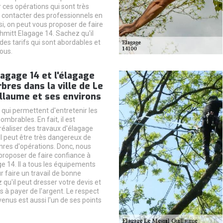
r ces opérations qui sont très
faut contacter des professionnels en
si, on peut vous proposer de faire
hmitt Elagage 14. Sachez qu'il
des tarifs qui sont abordables et
ous.
agage 14 et l'élagage
rbres dans la ville de Le
llaume et ses environs
 qui permettent d'entretenir les
ombrables. En fait, il est
réaliser des travaux d'élagage
Il peut être très dangereux de
enres d'opérations. Donc, nous
roposer de faire confiance à
e 14. Il a tous les équipements
r faire un travail de bonne
 qu'il peut dresser votre devis et
 à payer de l'argent. Le respect
enus est aussi l'un de ses points