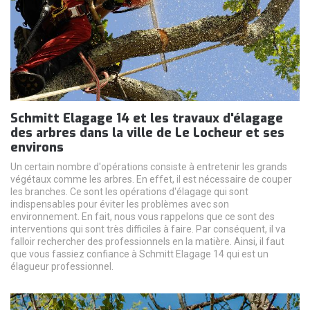
Schmitt Elagage 14 et les travaux d'élagage
des arbres dans la ville de Le Locheur et ses
environs
Un certain nombre d'opérations consiste à entretenir les grands
végétaux comme les arbres. En effet, il est nécessaire de couper
les branches. Ce sont les opérations d'élagage qui sont
indispensables pour éviter les problèmes avec son
environnement. En fait, nous vous rappelons que ce sont des
interventions qui sont très difficiles à faire. Par conséquent, il va
falloir rechercher des professionnels en la matière. Ainsi, il faut
que vous fassiez confiance à Schmitt Elagage 14 qui est un
élagueur professionnel.