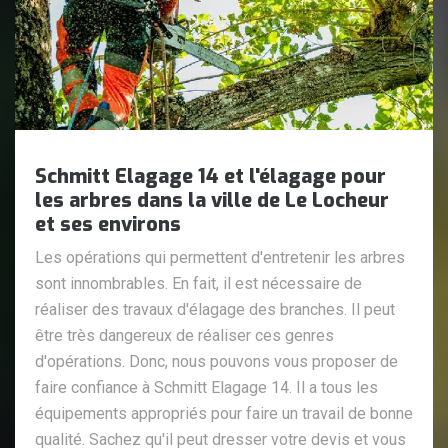
Schmitt Elagage 14 et l'élagage pour
les arbres dans la ville de Le Locheur
et ses environs
Les opérations qui permettent d'entretenir les arbres
sont innombrables. En fait, il est nécessaire de
réaliser des travaux d'élagage des branches. Il peut
être très dangereux de réaliser ces genres
d'opérations. Donc, nous pouvons vous proposer de
faire confiance à Schmitt Elagage 14. Il a tous les
équipements appropriés pour faire un travail de bonne
qualité. Sachez qu'il peut dresser votre devis et vous