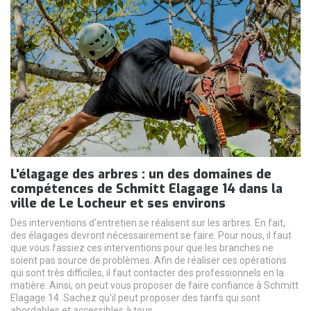
L'élagage des arbres : un des domaines de
compétences de Schmitt Elagage 14 dans la
ville de Le Locheur et ses environs
Des interventions d'entretien se réalisent sur les arbres. En fait,
des élagages devront nécessairement se faire. Pour nous, il faut
que vous fassiez ces interventions pour que les branches ne
soient pas source de problèmes. Afin de réaliser ces opérations
qui sont très difficiles, il faut contacter des professionnels en la
matière. Ainsi, on peut vous proposer de faire confiance à Schmitt
Elagage 14. Sachez qu'il peut proposer des tarifs qui sont
abordables et accessibles à tous.