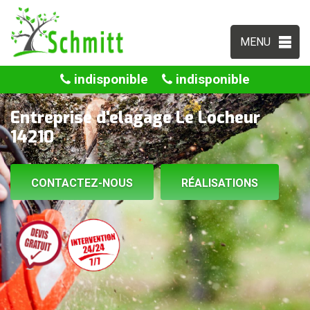
MENU
indisponible
indisponible
Entreprise d'elagage Le Locheur
14210
CONTACTEZ-NOUS
RÉALISATIONS