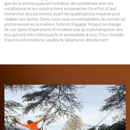
que les branches puissent entraîner des problèmes avec les
installations et les constructions avoisinantes. En effet, il faut
rechercher des personnes ayant les qualifications requises pour
réaliser ces tâches. Donc, nous vous recommandons de convier un
professionnel en la matière. Schmitt Elagage 14 peut se charger
de ces types d'opérations et n'oubliez pas qu'il peut proposer des
prix qui sont très intéressants et accessibles à tous. Pour recueillir
d'autres informations, veuillez le téléphoner directement.