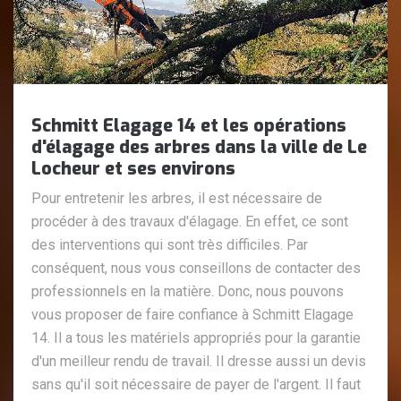
Schmitt Elagage 14 et les opérations
d'élagage des arbres dans la ville de Le
Locheur et ses environs
Pour entretenir les arbres, il est nécessaire de
procéder à des travaux d'élagage. En effet, ce sont
des interventions qui sont très difficiles. Par
conséquent, nous vous conseillons de contacter des
professionnels en la matière. Donc, nous pouvons
vous proposer de faire confiance à Schmitt Elagage
14. Il a tous les matériels appropriés pour la garantie
d'un meilleur rendu de travail. Il dresse aussi un devis
sans qu'il soit nécessaire de payer de l'argent. Il faut