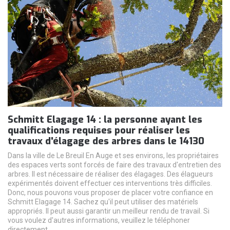
Schmitt Elagage 14 : la personne ayant les
qualifications requises pour réaliser les
travaux d'élagage des arbres dans le 14130
Dans la ville de Le Breuil En Auge et ses environs, les propriétaires
des espaces verts sont forcés de faire des travaux d'entretien des
arbres. Il est nécessaire de réaliser des élagages. Des élagueurs
expérimentés doivent effectuer ces interventions très difficiles.
Donc, nous pouvons vous proposer de placer votre confiance en
Schmitt Elagage 14. Sachez qu'il peut utiliser des matériels
appropriés. Il peut aussi garantir un meilleur rendu de travail. Si
vous voulez d'autres informations, veuillez le téléphoner
directement.