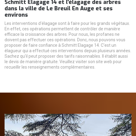
Schmitt Elagage 14 et l'élagage des arbres
dans la ville de Le Breuil En Auge et ses
environs
Les interventions d'élagage sont à faire pour les grands végétaux.
En effet, ces opérations permettent de contrôler de manière
efficace la croissance des arbres. Pour nous, les profanes ne
doivent pas effectuer ces opérations. Donc, nous pouvons vous
proposer de faire confiance à Schmitt Elagage 14. C'est un
élagueur qui a effectué ces interventions depuis plusieurs années.
Sachez qu'il peut proposer des tarifs raisonnables. Il établit aussi
le devis de manière gratuite. Veuillez visiter son site web pour
recueillir les renseignements complémentaires.