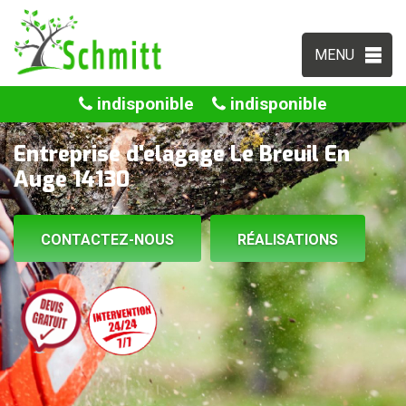
MENU
indisponible
indisponible
Entreprise d'elagage Le Breuil En
Auge 14130
CONTACTEZ-NOUS
RÉALISATIONS