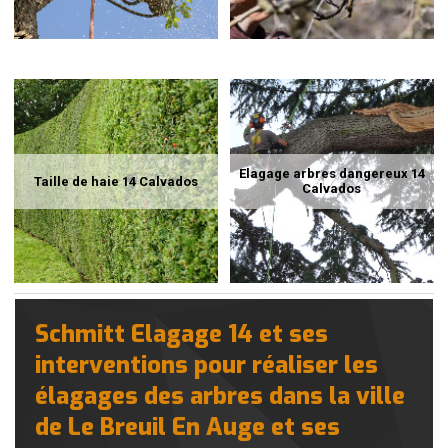
Elagage arbres dangereux 14
Taille de haie 14 Calvados
Calvados
Schmitt Elagage 14 et ses
interventions pour réaliser les
élagages des arbres dans la ville
de Le Breuil En Auge et ses