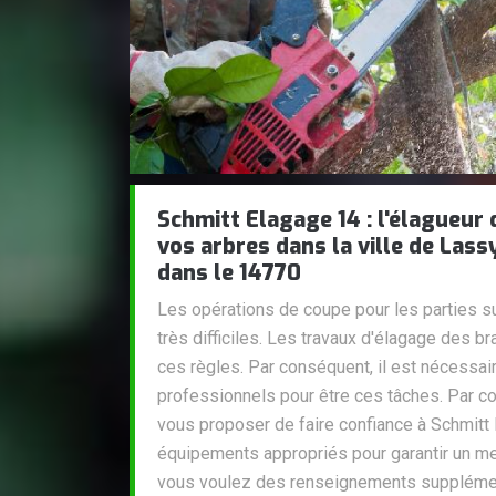
Schmitt Elagage 14 : l'élagueur 
vos arbres dans la ville de Lass
dans le 14770
Les opérations de coupe pour les parties su
très difficiles. Les travaux d'élagage des 
ces règles. Par conséquent, il est nécessai
professionnels pour être ces tâches. Par 
vous proposer de faire confiance à Schmitt E
équipements appropriés pour garantir un meil
vous voulez des renseignements supplément