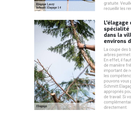
gratuite. Veuil
recueillir les
L'élagage 
spécialité
dans la vi
environs d
La coupe des b
arbres permet
En effet, il fa
de manière fréq
important de 
les compétenc
pouvons vous p
Schmitt Elagag
appropriés pou
de travail. Si
complémentaire
directement.