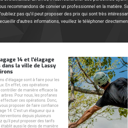
vous recommandons de convier un professionnel en la matière. S
'oubliez pas qu'il peut proposer des prix qui sont très intéressa
recueillir d'autres informations, veuillez le téléphoner directement
agage 14 et l'élagage
 dans la ville de Lassy
irons
ns d'élagage sont à faire pour les
x. En effet, ces opérations
contrôler de manière efficace la
 arbres. Pour nous, les profanes
 effectuer ces opérations. Donc,
ous proposer de faire confiance
age 14. C'est un élagueur qui a
nterventions depuis plusieurs
 qu'il peut proposer des tarifs
l établit aussi le devis de manière