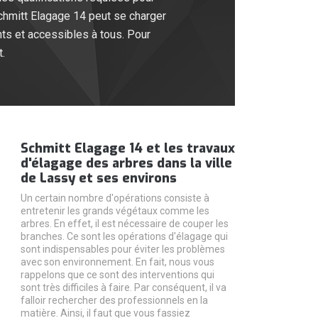
chmitt Elagage 14 peut se charger
nts et accessibles à tous. Pour
.
Schmitt Elagage 14 et les travaux
d'élagage des arbres dans la ville
de Lassy et ses environs
Un certain nombre d'opérations consiste à
entretenir les grands végétaux comme les
arbres. En effet, il est nécessaire de couper les
branches. Ce sont les opérations d'élagage qui
sont indispensables pour éviter les problèmes
avec son environnement. En fait, nous vous
rappelons que ce sont des interventions qui
sont très difficiles à faire. Par conséquent, il va
falloir rechercher des professionnels en la
matière. Ainsi, il faut que vous fassiez