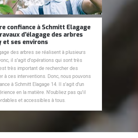
re confiance à Schmitt Elagage
 travaux d'élagage des arbres
y et ses environs
age des arbres se réalisent à plusieurs
nc, il s'agit d'opérations qui sont très
l est très important de rechercher des
r à ces interventions. Donc, nous pouvons
nce à Schmitt Elagage 14. Il s'agit d'un
rience en la matière. N'oubliez pas qu'il
rdables et accessibles à tous.