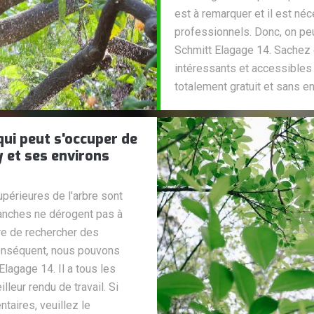
est à remarquer et il est né
professionnels. Donc, on pe
Schmitt Elagage 14. Sachez q
intéressants et accessibles à
totalement gratuit et sans 
qui peut s'occuper de
y et ses environs
périeures de l'arbre sont
branches ne dérogent pas à
re de rechercher des
conséquent, nous pouvons
lagage 14. Il a tous les
leur rendu de travail. Si
aires, veuillez le