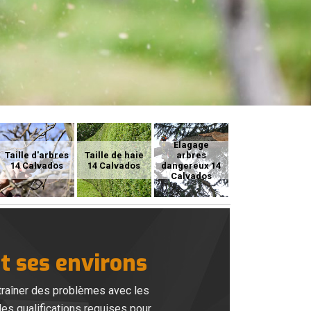
Elagage
Taille d'arbres
Taille de haie
arbres
14 Calvados
14 Calvados
dangereux 14
Calvados
et ses environs
ntraîner des problèmes avec les
 les qualifications requises pour