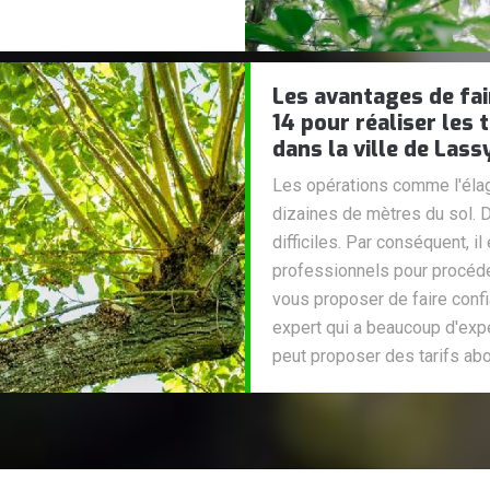
Les avantages de fai
14 pour réaliser les
dans la ville de Lass
Les opérations comme l'élag
dizaines de mètres du sol. Do
difficiles. Par conséquent, i
professionnels pour procéde
vous proposer de faire confia
expert qui a beaucoup d'expé
peut proposer des tarifs abo