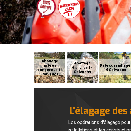
Abattage
Abattage
arbres
Debroussaillage
d'arbres 14
dangereux 14
14 Calvados
Calvados
Calvados
L'élagage des 
Les opérations d'élagage pour 
installations et les constructio