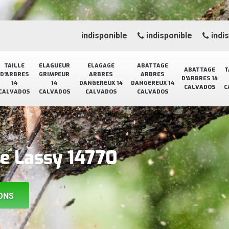
indisponible
indisponible
indi
TAILLE
ELAGUEUR
ELAGAGE
ABATTAGE
ABATTAGE
T
D'ARBRES
GRIMPEUR
ARBRES
ARBRES
D'ARBRES 14
14
14
DANGEREUX 14
DANGEREUX 14
CALVADOS
C
CALVADOS
CALVADOS
CALVADOS
CALVADOS
ge Lassy 14770
ONS