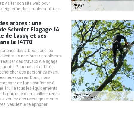
lez visiter son site web pour
 renseignements complémentaires.
des arbres : une
 de Schmitt Elagage 14
lle de Lassy et ses
ans le 14770
ranches des arbres dans les
 d'éviter de nombreux problèmes.
ut réaliser des travaux d'élagage
uente. Pour nous, il est très
rechercher des personnes ayant
es nécessaires. Donc, nous
roposer de faire confiance à
e 14. Il a tous les équipements
r la garantie d'un meilleur rendu
 vous voulez des renseignements
s, veuillez le téléphoner