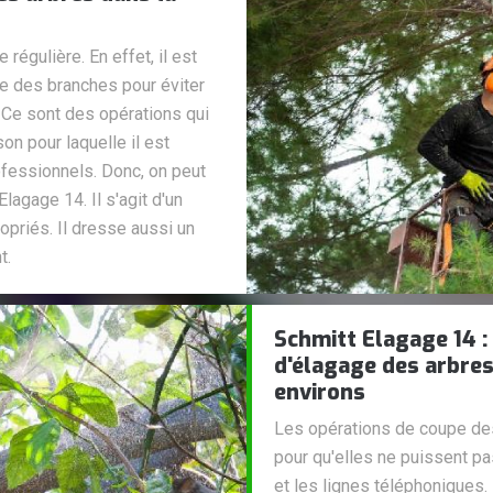
régulière. En effet, il est
ge des branches pour éviter
Ce sont des opérations qui
ison pour laquelle il est
fessionnels. Donc, on peut
lagage 14. Il s'agit d'un
opriés. Il dresse aussi un
t.
Schmitt Elagage 14 :
d'élagage des arbres 
environs
Les opérations de coupe des
pour qu'elles ne puissent pas
et les lignes téléphoniques.