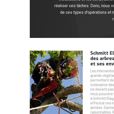
réaliser ces tâches. Donc, nous 
de ces types d'opérations et n
Schmitt El
des arbres
et ses env
Les interventio
grands végétau
permettent de 
croissance des
ne doivent pas
nous pouvons v
à Schmitt Elag
effectué ces i
années. Sachez
raisonnables. I