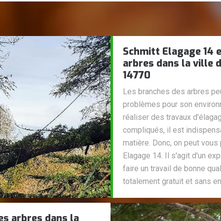
Schmitt Elagage 14 e
arbres dans la ville 
14770
Les branches des arbres peu
problèmes pour son environne
réaliser des travaux d'élaga
compliqués, il est indispen
matière. Donc, on peut vous 
Elagage 14. Il s'agit d'un ex
faire un travail de bonne qua
totalement gratuit et sans 
es arbres dans la