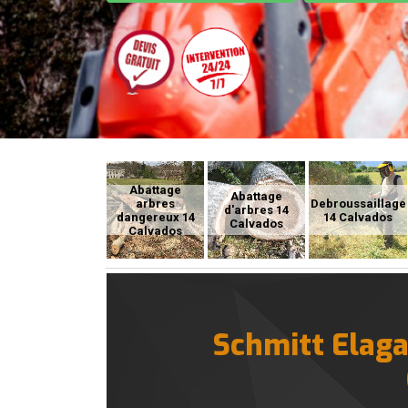
Abattage
Abattage
arbres
Debroussaillage
d'arbres 14
dangereux 14
14 Calvados
Calvados
Calvados
Schmitt Elagag