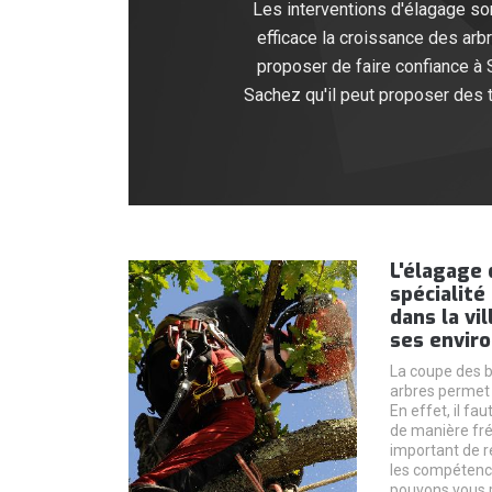
Les interventions d'élagage son
efficace la croissance des arb
proposer de faire confiance à 
Sachez qu'il peut proposer des ta
L'élagage 
spécialité
dans la vi
ses enviro
La coupe des b
arbres permet
En effet, il fa
de manière fréq
important de 
les compétenc
pouvons vous p