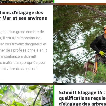
tions d'élagage des
r Mer et ses environs
rigine d'un grand nombre de
 il est très important de
iser ces travaux dangereux et
cher des professionnels en la
re confiance à Schmitt
les matériels appropriés pour
ussi votre devis qui est
Schmitt Elagage 14 :
qualifications requis
d'élagage des arbres