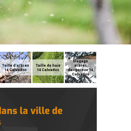
Elagage
Taille d'arbres
Taille de haie
arbres
14 Calvados
14 Calvados
dangereux 14
Calvados
ans la ville de
s