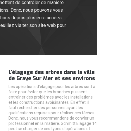
rmettent de contrôler de manière
ations. Donc, nous pouvons vous
ntions depuis plusieurs années.
Veuillez visiter son site web pour
L'élagage des arbres dans la ville
de Graye Sur Mer et ses environs
Les opérations d'élagage pour les arbres sont à
faire pour éviter que les branches puissent
entraîner des problèmes avec les installations
et les constructions avoisinantes. En effet, il
faut rechercher des personnes ayant les
qualifications requises pour réaliser ces tâches.
Donc, nous vous recommandons de convier un
professionnel en la matière. Schmitt Elagage 14
peut se charger de ces types d'opérations et