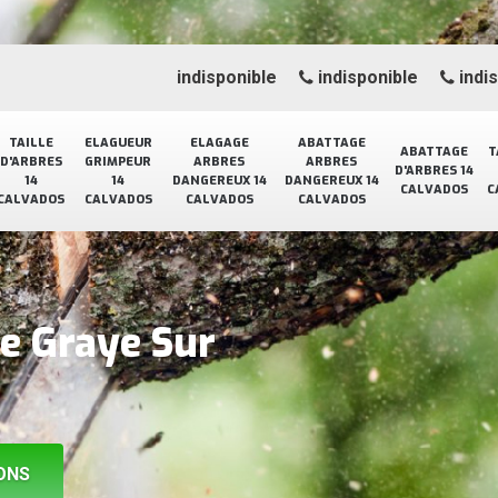
indisponible
indisponible
indi
TAILLE
ELAGUEUR
ELAGAGE
ABATTAGE
ABATTAGE
T
D'ARBRES
GRIMPEUR
ARBRES
ARBRES
D'ARBRES 14
14
14
DANGEREUX 14
DANGEREUX 14
CALVADOS
C
CALVADOS
CALVADOS
CALVADOS
CALVADOS
ge Graye Sur
ONS