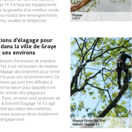
e 14. Il a tous les équipements
r la garantie d'un meilleur rendu
 vous voulez des renseignements
s, veuillez le téléphoner
ions d'élagage pour
 dans la ville de Graye
 ses environs
 besoin d'entretien de manière
fet, il est nécessaire de réaliser
élagage des branches pour éviter
nts pour son environnement. Ce
ions qui sont très difficiles à
st la raison pour laquelle il est
de convier des élagueurs
. Donc, on peut vous proposer de
 à Schmitt Elagage 14. Il s'agit
nel qui utilise des matériels
dresse aussi un devis totalement
s engagement.