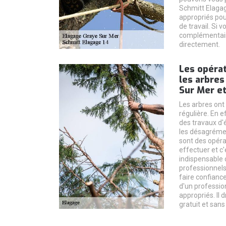
Schmitt Elagag
appropriés pou
de travail. Si
complémentaire
directement.
Les opérat
les arbres
Sur Mer et
Les arbres ont
régulière. En ef
des travaux d'
les désagréme
sont des opérat
effectuer et c'e
indispensable 
professionnels
faire confiance
d'un profession
appropriés. Il 
gratuit et san