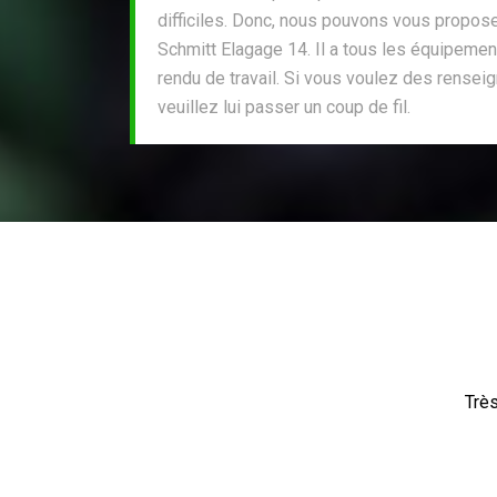
difficiles. Donc, nous pouvons vous propose
Schmitt Elagage 14. Il a tous les équipement
rendu de travail. Si vous voulez des rense
veuillez lui passer un coup de fil.
Très