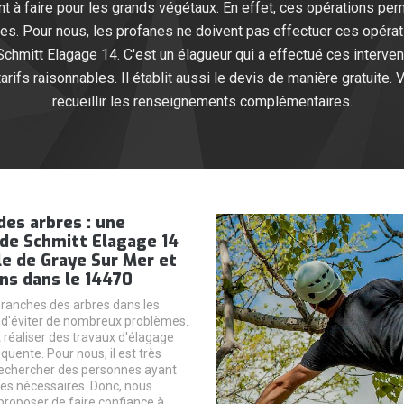
t à faire pour les grands végétaux. En effet, ces opérations pe
res. Pour nous, les profanes ne doivent pas effectuer ces opér
Schmitt Elagage 14. C'est un élagueur qui a effectué ces interve
rifs raisonnables. Il établit aussi le devis de manière gratuite. 
recueillir les renseignements complémentaires.
des arbres : une
 de Schmitt Elagage 14
lle de Graye Sur Mer et
ns dans le 14470
ranches des arbres dans les
 d'éviter de nombreux problèmes.
ut réaliser des travaux d'élagage
uente. Pour nous, il est très
rechercher des personnes ayant
es nécessaires. Donc, nous
roposer de faire confiance à