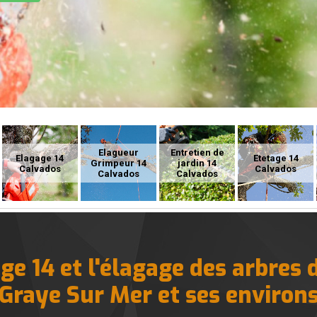
Elagueur
Entretien de
Elagage 14
Etetage 14
Grimpeur 14
jardin 14
Calvados
Calvados
Calvados
Calvados
e 14 et l'élagage des arbres d
Graye Sur Mer et ses environ