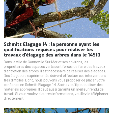
Schmitt Elagage 14 : la personne ayant les
qualifications requises pour réaliser les
travaux d'élagage des arbres dans le 14510
Dans la ville de Gonneville Sur Mer et ses environs, les
propriétaires des espaces verts sont forcés de faire des travaux
d'entretien des arbres. Il est nécessaire de réaliser des élagages.
Des élagueurs expérimentés doivent effectuer ces interventions
très difficiles. Donc, nous pouvons vous proposer de placer votre
confiance en Schmitt Elagage 14. Sachez qu'il peut utiliser des
matériels appropriés. Il peut aussi garantir un meilleur rendu de
travail. Si vous voulez d'autres informations, veuillez le téléphoner
directement.