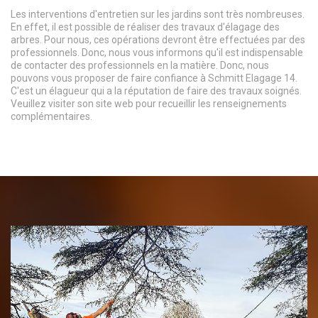
Les interventions d'entretien sur les jardins sont très nombreuses.
En effet, il est possible de réaliser des travaux d'élagage des
arbres. Pour nous, ces opérations devront être effectuées par des
professionnels. Donc, nous vous informons qu'il est indispensable
de contacter des professionnels en la matière. Donc, nous
pouvons vous proposer de faire confiance à Schmitt Elagage 14.
C'est un élagueur qui a la réputation de faire des travaux soignés.
Veuillez visiter son site web pour recueillir les renseignements
complémentaires.