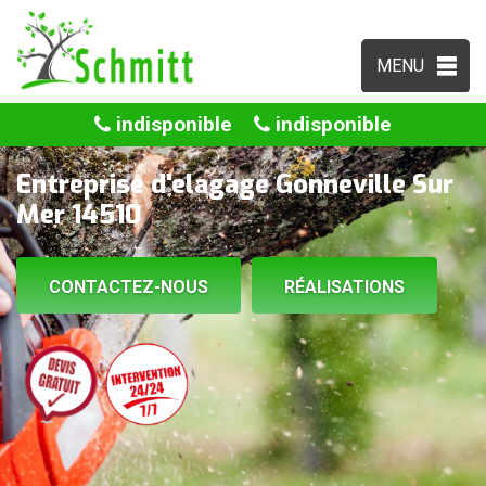
MENU
indisponible
indisponible
Entreprise d'elagage Gonneville Sur
Mer 14510
CONTACTEZ-NOUS
RÉALISATIONS