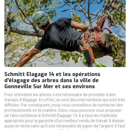
Schmitt Elagage 14 et les opérations
d'élagage des arbres dans la ville de
Gonneville Sur Mer et ses environs
Pour entretenir les arbres, il est nécessaire de procéder à des
travaux d'élagage. En effet, ce sont des interventions qui sont très
difficiles. Par conséquent, nous vous conseillons de contacter des
professionnels en la matière. Donc, nous pouvons vous proposer
de faire confiance à Schmitt Elagage 14. Il a tous les matériels
appropriés pour la garantie d'un meilleur rendu de travail. Il dresse
aussi un devis sans qu'il soit nécessaire de payer de l'argent. Il faut