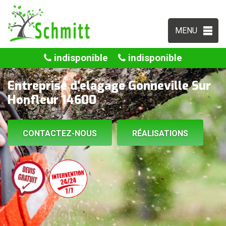
MENU
indisponible
indisponible
Entreprise d'elagage Gonneville Sur
Honfleur 14600
CONTACTEZ-NOUS
RÉALISATIONS