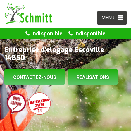
MENU
indisponible
indisponible
Entreprise d'elagage Escoville
14850
CONTACTEZ-NOUS
RÉALISATIONS