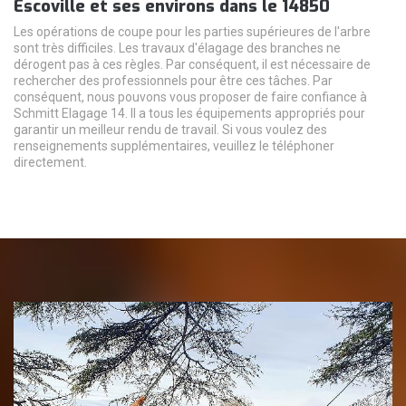
Escoville et ses environs dans le 14850
Les opérations de coupe pour les parties supérieures de l'arbre
sont très difficiles. Les travaux d'élagage des branches ne
dérogent pas à ces règles. Par conséquent, il est nécessaire de
rechercher des professionnels pour être ces tâches. Par
conséquent, nous pouvons vous proposer de faire confiance à
Schmitt Elagage 14. Il a tous les équipements appropriés pour
garantir un meilleur rendu de travail. Si vous voulez des
renseignements supplémentaires, veuillez le téléphoner
directement.