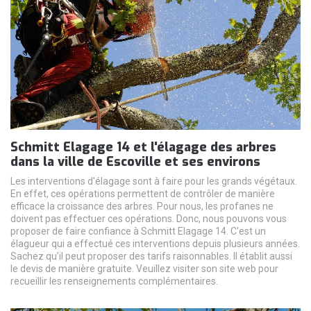
Schmitt Elagage 14 et l'élagage des arbres
dans la ville de Escoville et ses environs
Les interventions d'élagage sont à faire pour les grands végétaux.
En effet, ces opérations permettent de contrôler de manière
efficace la croissance des arbres. Pour nous, les profanes ne
doivent pas effectuer ces opérations. Donc, nous pouvons vous
proposer de faire confiance à Schmitt Elagage 14. C'est un
élagueur qui a effectué ces interventions depuis plusieurs années.
Sachez qu'il peut proposer des tarifs raisonnables. Il établit aussi
le devis de manière gratuite. Veuillez visiter son site web pour
recueillir les renseignements complémentaires.