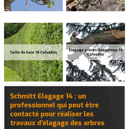
Elagage arbres dangereux 14
Taille de haie 14 Calvados
Calvados
Schmitt Elagage 14 : un
professionnel qui peut être
contacté pour réaliser les
travaux d'élagage des arbres