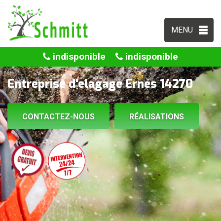
MENU
indisponible
indisponible
Entreprise d'elagage Ernes 14270
CONTACTEZ-NOUS
RÉALISATIONS