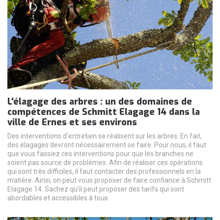
L'élagage des arbres : un des domaines de
compétences de Schmitt Elagage 14 dans la
ville de Ernes et ses environs
Des interventions d'entretien se réalisent sur les arbres. En fait,
des élagages devront nécessairement se faire. Pour nous, il faut
que vous fassiez ces interventions pour que les branches ne
soient pas source de problèmes. Afin de réaliser ces opérations
qui sont très difficiles, il faut contacter des professionnels en la
matière. Ainsi, on peut vous proposer de faire confiance à Schmitt
Elagage 14. Sachez qu'il peut proposer des tarifs qui sont
abordables et accessibles à tous.