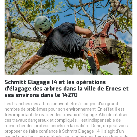
Schmitt Elagage 14 et les opérations
d'élagage des arbres dans la ville de Ernes et
ses environs dans le 14270
Les branches des arbres peuvent être à l'origine d'un grand
nombre de problèmes pour son environnement. En effet, il est
très important de réaliser des travaux d'élagage. Afin de réaliser
ces travaux dangereux et compliqués, il est indispensable de
rechercher des professionnels en la matière. Donc, on peut vous
proposer de faire confiance à Schmitt Elagage 14. Il s'agit d'un
expert qui a tous les matériels appropriés pour faire un travail de