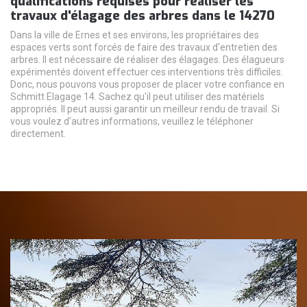
qualifications requises pour réaliser les
travaux d'élagage des arbres dans le 14270
Dans la ville de Ernes et ses environs, les propriétaires des
espaces verts sont forcés de faire des travaux d'entretien des
arbres. Il est nécessaire de réaliser des élagages. Des élagueurs
expérimentés doivent effectuer ces interventions très difficiles.
Donc, nous pouvons vous proposer de placer votre confiance en
Schmitt Elagage 14. Sachez qu'il peut utiliser des matériels
appropriés. Il peut aussi garantir un meilleur rendu de travail. Si
vous voulez d'autres informations, veuillez le téléphoner
directement.