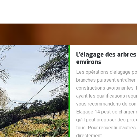
L'élagage des arbres 
environs
Les opérations d'élagage pou
branches puissent entraîner 
constructions avoisinantes. 
ayant les qualifications req
vous recommandons de convie
Elagage 14 peut se charger 
qu'il peut proposer des prix
tous. Pour recueillir d'autre
directement.