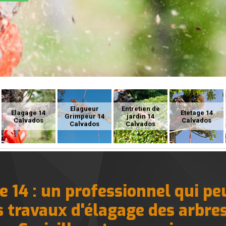
Elagueur
Entretien de
Elagage 14
Etetage 14
Grimpeur 14
jardin 14
Calvados
Calvados
Calvados
Calvados
 14 : un professionnel qui pe
s travaux d'élagage des arbres