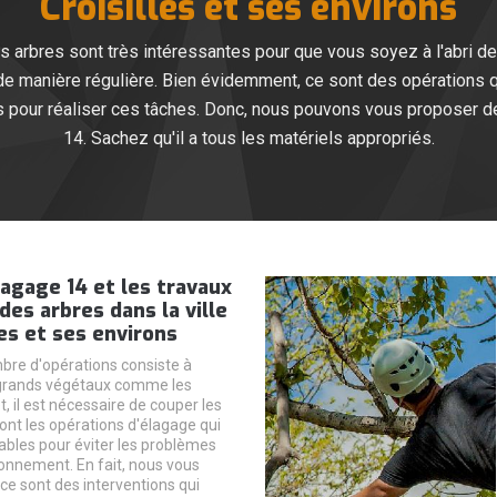
Croisilles et ses environs
s arbres sont très intéressantes pour que vous soyez à l'abri de
de manière régulière. Bien évidemment, ce sont des opérations qui 
 pour réaliser ces tâches. Donc, nous pouvons vous proposer de
14. Sachez qu'il a tous les matériels appropriés.
agage 14 et les travaux
des arbres dans la ville
les et ses environs
bre d'opérations consiste à
 grands végétaux comme les
t, il est nécessaire de couper les
ont les opérations d'élagage qui
ables pour éviter les problèmes
onnement. En fait, nous vous
ce sont des interventions qui