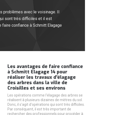
s problèmes avec le voisinage. Il
sont très difficiles et il est
 faire confiance à Schmitt Elagage
Les avantages de faire confiance
à Schmitt Elagage 14 pour
réaliser les travaux d'élagage
des arbres dans la ville de
Croisilles et ses environs
Les opérations comme l'élagage des arbres se
réalisent à plusieurs dizaines de mètres du sol.
Donc, il s'agit d'opérations qui sont très difficiles.
Par conséquent, il est très important de
rechercher des professionnels pour procéder à