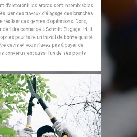
t d'entretenir les arbres sont innombrables.
 réaliser des travaux d'élagage des branches.
de réaliser ces genres d'opérations. Donc,
de faire confiance à Schmitt Elagage 14. Il
priés pour faire un travail de bonne qualité.
tre devis et vous n'avez pas à payer de
ais convenus est aussi l'un de ses points