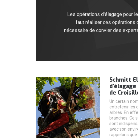
Les opérations d'élagage pour le
faut réaliser ces opérations 
nécessaire de convier des experts
Schmitt El
d'élagage 
de Croisil
Un certain nom
entretenir les
arbres. En effe
branches. Ce s
sont indispens
avec son envir
rappelons que 