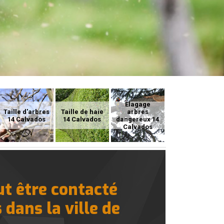
Elagage
Taille d'arbres
Taille de haie
arbres
14 Calvados
14 Calvados
dangereux 14
Calvados
ut être contacté
 dans la ville de