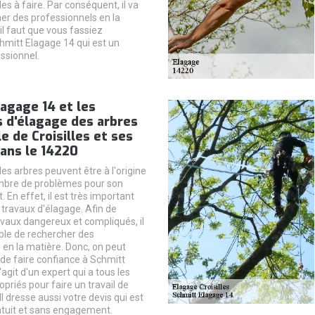
iles à faire. Par conséquent, il va
her des professionnels en la
 il faut que vous fassiez
hmitt Elagage 14 qui est un
ssionnel.
agage 14 et les
 d'élagage des arbres
le de Croisilles et ses
ans le 14220
es arbres peuvent être à l'origine
mbre de problèmes pour son
En effet, il est très important
 travaux d'élagage. Afin de
avaux dangereux et compliqués, il
ble de rechercher des
 en la matière. Donc, on peut
de faire confiance à Schmitt
'agit d'un expert qui a tous les
priés pour faire un travail de
Il dresse aussi votre devis qui est
tuit et sans engagement.