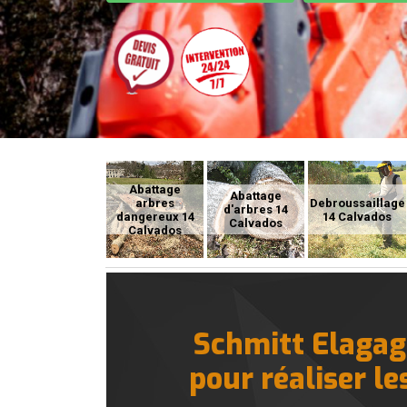
Abattage
Abattage
arbres
Debroussaillage
d'arbres 14
dangereux 14
14 Calvados
Calvados
Calvados
Schmitt Elagage
pour réaliser le