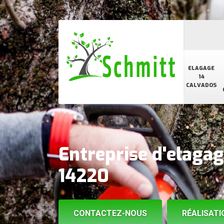
ELAGAGE
14
CALVADOS
Entreprise d'elagag
14220
CONTACTEZ-NOUS
RÉALISATI