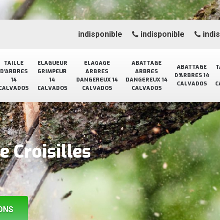
indisponible
indisponible
indi
TAILLE
ELAGUEUR
ELAGAGE
ABATTAGE
ABATTAGE
T
D'ARBRES
GRIMPEUR
ARBRES
ARBRES
D'ARBRES 14
14
14
DANGEREUX 14
DANGEREUX 14
CALVADOS
C
CALVADOS
CALVADOS
CALVADOS
CALVADOS
e Croisilles
ONS