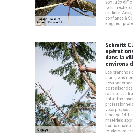
sont très diffic
falloir recherc
matière. Ainsi,
confiance à Sc
élagueur profe
Schmitt El
opérations
dans la vil
environs d
Les branches d
d'un grand no
environnement. 
de réaliser des
réaliser ces tr
est indispensa
professionnels
vous proposer 
Elagage 14. Il s
matériels appro
bonne qualité. 
totalement gra