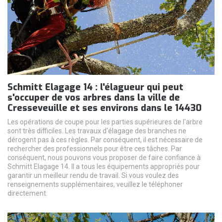
Schmitt Elagage 14 : l'élagueur qui peut
s'occuper de vos arbres dans la ville de
Cresseveuille et ses environs dans le 14430
Les opérations de coupe pour les parties supérieures de l'arbre
sont très difficiles. Les travaux d'élagage des branches ne
dérogent pas à ces règles. Par conséquent, il est nécessaire de
rechercher des professionnels pour être ces tâches. Par
conséquent, nous pouvons vous proposer de faire confiance à
Schmitt Elagage 14. Il a tous les équipements appropriés pour
garantir un meilleur rendu de travail. Si vous voulez des
renseignements supplémentaires, veuillez le téléphoner
directement.