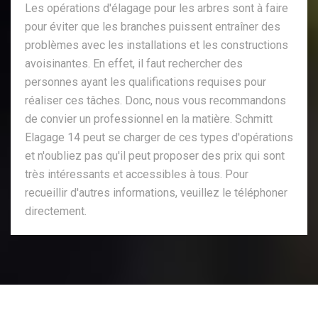
Les opérations d'élagage pour les arbres sont à faire
pour éviter que les branches puissent entraîner des
problèmes avec les installations et les constructions
avoisinantes. En effet, il faut rechercher des
personnes ayant les qualifications requises pour
réaliser ces tâches. Donc, nous vous recommandons
de convier un professionnel en la matière. Schmitt
Elagage 14 peut se charger de ces types d'opérations
et n'oubliez pas qu'il peut proposer des prix qui sont
très intéressants et accessibles à tous. Pour
recueillir d'autres informations, veuillez le téléphoner
directement.