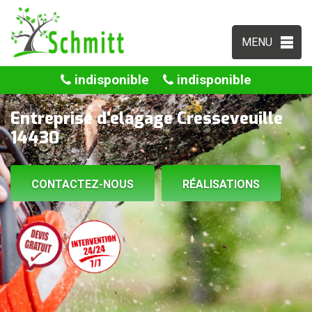
MENU
indisponible
indisponible
Entreprise d'elagage Cresseveuille
14430
CONTACTEZ-NOUS
RÉALISATIONS