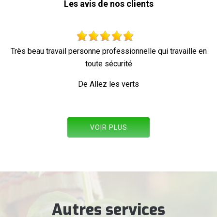
Les avis de nos clients
nne professionnelle qui travaille en
Par
oute sécurité
De 
Allez les verts
VOIR PLUS
Autres services