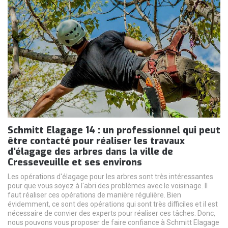
Schmitt Elagage 14 : un professionnel qui peut
être contacté pour réaliser les travaux
d'élagage des arbres dans la ville de
Cresseveuille et ses environs
Les opérations d'élagage pour les arbres sont très intéressantes
pour que vous soyez à l'abri des problèmes avec le voisinage. Il
faut réaliser ces opérations de manière régulière. Bien
évidemment, ce sont des opérations qui sont très difficiles et il est
nécessaire de convier des experts pour réaliser ces tâches. Donc,
nous pouvons vous proposer de faire confiance à Schmitt Elagage