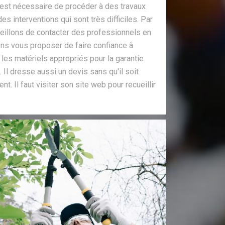
il est nécessaire de procéder à des travaux
es interventions qui sont très difficiles. Par
illons de contacter des professionnels en
ons vous proposer de faire confiance à
 les matériels appropriés pour la garantie
. Il dresse aussi un devis sans qu'il soit
t. Il faut visiter son site web pour recueillir