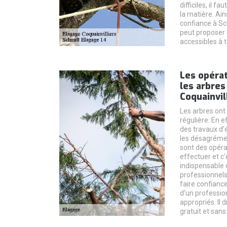
difficiles, il 
la matière. Ain
confiance à Sc
peut proposer 
accessibles à t
Les opérat
les arbres 
Coquainvil
Les arbres ont
régulière. En ef
des travaux d'
les désagréme
sont des opérat
effectuer et c'e
indispensable 
professionnels
faire confiance
d'un profession
appropriés. Il 
gratuit et san