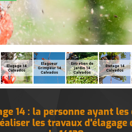
Elagueur
Entretien de
Elagage 14
Etetage 14
Grimpeur 14
jardin 14
Calvados
Calvados
Calvados
Calvados
ge 14 : la personne ayant les 
éaliser les travaux d'élagage