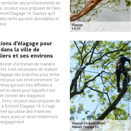
faut contacter des professionnels en
si, on peut vous proposer de faire
hmitt Elagage 14. Sachez qu'il
des tarifs qui sont abordables et
ous.
ions d'élagage pour
dans la ville de
liers et ses environs
 besoin d'entretien de manière
fet, il est nécessaire de réaliser
élagage des branches pour éviter
nts pour son environnement. Ce
ions qui sont très difficiles à
st la raison pour laquelle il est
de convier des élagueurs
. Donc, on peut vous proposer de
 à Schmitt Elagage 14. Il s'agit
nel qui utilise des matériels
dresse aussi un devis totalement
s engagement.