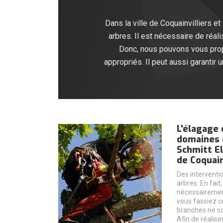
Dans la ville de Coquainvilliers e
arbres. Il est nécessaire de réal
Donc, nous pouvons vous propo
appropriés. Il peut aussi garantir 
L'élagage 
domaines 
Schmitt El
de Coquain
Des interventio
arbres. En fait
nécessairement
vous fassiez c
branches ne so
Afin de réalise