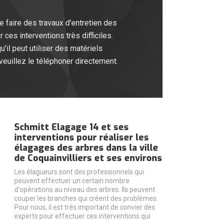
e faire des travaux d'entretien des
ces interventions très difficiles.
il peut utiliser des matériels
 veuillez le téléphoner directement.
Schmitt Elagage 14 et ses
interventions pour réaliser les
élagages des arbres dans la ville
de Coquainvilliers et ses environs
Les élagueurs sont des professionnels qui
peuvent effectuer un certain nombre
d'opérations au niveau des arbres. Ils peuvent
couper les branches qui créent des problèmes.
Pour nous, il est très important de convier des
experts pour effectuer ces interventions qui