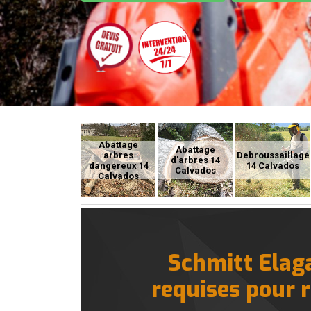
Abattage
Abattage
arbres
Debroussaillage
d'arbres 14
dangereux 14
14 Calvados
Calvados
Calvados
Schmitt Elaga
requises pour r