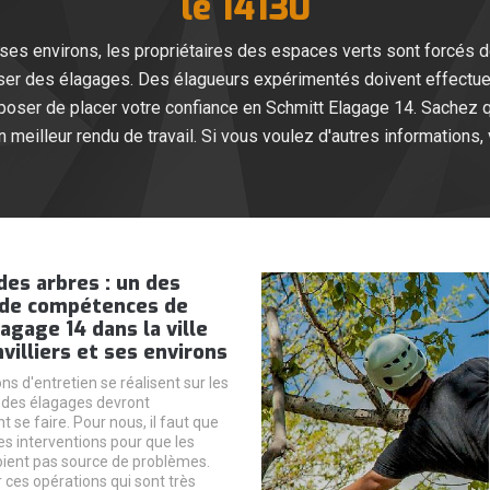
le 14130
t ses environs, les propriétaires des espaces verts sont forcés d
iser des élagages. Des élagueurs expérimentés doivent effectuer 
ser de placer votre confiance en Schmitt Elagage 14. Sachez qu'
un meilleur rendu de travail. Si vous voulez d'autres informations,
des arbres : un des
de compétences de
agage 14 dans la ville
villiers et ses environs
ns d'entretien se réalisent sur les
, des élagages devront
 se faire. Pour nous, il faut que
es interventions pour que les
ient pas source de problèmes.
r ces opérations qui sont très