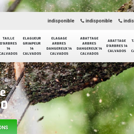
indisponible
indisponible
indi
TAILLE
ELAGUEUR
ELAGAGE
ABATTAGE
ABATTAGE
T
D'ARBRES
GRIMPEUR
ARBRES
ARBRES
D'ARBRES 14
14
14
DANGEREUX 14
DANGEREUX 14
CALVADOS
C
CALVADOS
CALVADOS
CALVADOS
CALVADOS
ge
30
ONS