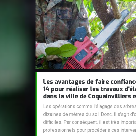
Les avantages de faire confianc
14 pour réaliser les travaux d'é
dans la ville de Coquainvilliers 
Les opérations comme l'élagage des arbres 
dizaines de mètres du sol. Donc, il s'agit d'
difficiles. Par conséquent, il est très impor
professionnels pour procéder à ces interve