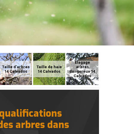
Elagage
Taille d'arbres
Taille de haie
arbres
14 Calvados
14 Calvados
dangereux 14
Calvados
qualifications
 des arbres dans