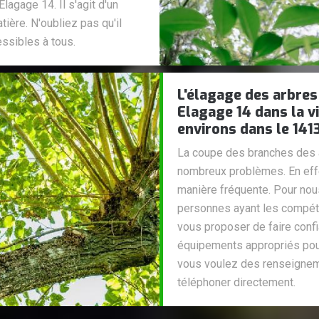
lagage 14. Il s'agit d'un
ière. N'oubliez pas qu'il
ssibles à tous.
L'élagage des arbres 
Elagage 14 dans la vi
environs dans le 141
La coupe des branches des a
nombreux problèmes. En effet
manière fréquente. Pour nous
personnes ayant les compét
vous proposer de faire confi
équipements appropriés pour l
vous voulez des renseignem
téléphoner directement.