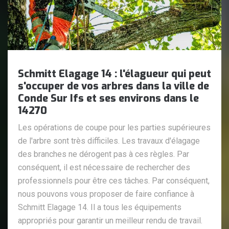
Schmitt Elagage 14 : l'élagueur qui peut
s'occuper de vos arbres dans la ville de
Conde Sur Ifs et ses environs dans le
14270
Les opérations de coupe pour les parties supérieures
de l'arbre sont très difficiles. Les travaux d'élagage
des branches ne dérogent pas à ces règles. Par
conséquent, il est nécessaire de rechercher des
professionnels pour être ces tâches. Par conséquent,
nous pouvons vous proposer de faire confiance à
Schmitt Elagage 14. Il a tous les équipements
appropriés pour garantir un meilleur rendu de travail.