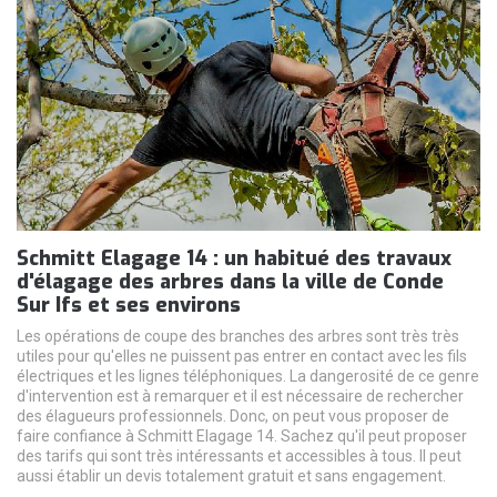
Schmitt Elagage 14 : un habitué des travaux
d'élagage des arbres dans la ville de Conde
Sur Ifs et ses environs
Les opérations de coupe des branches des arbres sont très très
utiles pour qu'elles ne puissent pas entrer en contact avec les fils
électriques et les lignes téléphoniques. La dangerosité de ce genre
d'intervention est à remarquer et il est nécessaire de rechercher
des élagueurs professionnels. Donc, on peut vous proposer de
faire confiance à Schmitt Elagage 14. Sachez qu'il peut proposer
des tarifs qui sont très intéressants et accessibles à tous. Il peut
aussi établir un devis totalement gratuit et sans engagement.