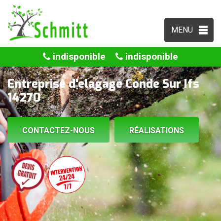
MENU
indisponible
indisponible
Entreprise d'elagage Conde Sur Ifs
14270
CONTACTEZ-NOUS
RÉALISATIONS