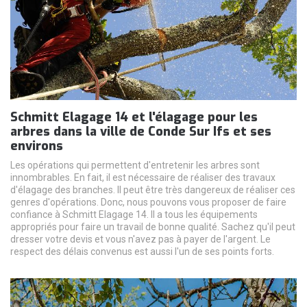
Schmitt Elagage 14 et l'élagage pour les
arbres dans la ville de Conde Sur Ifs et ses
environs
Les opérations qui permettent d'entretenir les arbres sont
innombrables. En fait, il est nécessaire de réaliser des travaux
d'élagage des branches. Il peut être très dangereux de réaliser ces
genres d'opérations. Donc, nous pouvons vous proposer de faire
confiance à Schmitt Elagage 14. Il a tous les équipements
appropriés pour faire un travail de bonne qualité. Sachez qu'il peut
dresser votre devis et vous n'avez pas à payer de l'argent. Le
respect des délais convenus est aussi l'un de ses points forts.