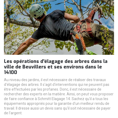
Les opérations d'élagage des arbres dans la
ville de Beuvillers et ses environs dans le
14100
Au niveau des jardins, il est nécessaire de réaliser des travaux
d'élagage des arbres. Il s'agit d'interventions qui ne peuvent pas
être effectuées par les profanes. Donc, il est nécessaire de
rechercher des experts en la matière. Ainsi, on peut vous proposer
de faire confiance à Schmitt Elagage 14. Sachez qu'il a tous les
équipements appropriés pour la garantie d'un meilleur rendu de
travail. Il dresse aussi un devis sans qu'il soit nécessaire de payer
de l'argent.