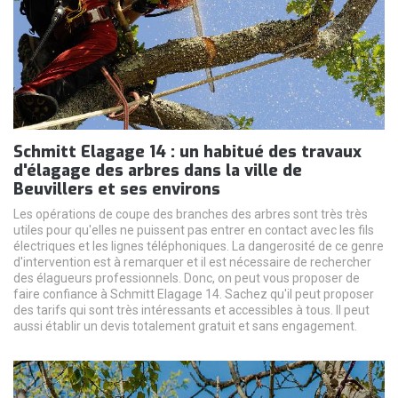
Schmitt Elagage 14 : un habitué des travaux
d'élagage des arbres dans la ville de
Beuvillers et ses environs
Les opérations de coupe des branches des arbres sont très très
utiles pour qu'elles ne puissent pas entrer en contact avec les fils
électriques et les lignes téléphoniques. La dangerosité de ce genre
d'intervention est à remarquer et il est nécessaire de rechercher
des élagueurs professionnels. Donc, on peut vous proposer de
faire confiance à Schmitt Elagage 14. Sachez qu'il peut proposer
des tarifs qui sont très intéressants et accessibles à tous. Il peut
aussi établir un devis totalement gratuit et sans engagement.