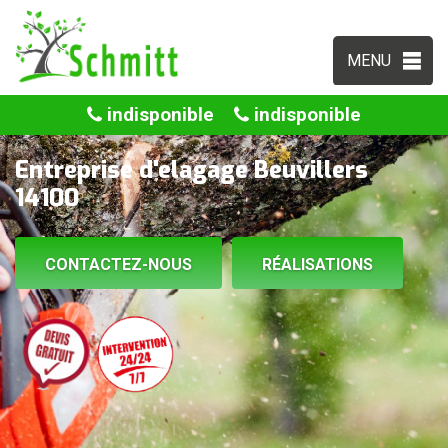
MENU
indisponible
indisponible
Entreprise d'elagage Beuvillers
14100
CONTACTEZ-NOUS
RÉALISATIONS