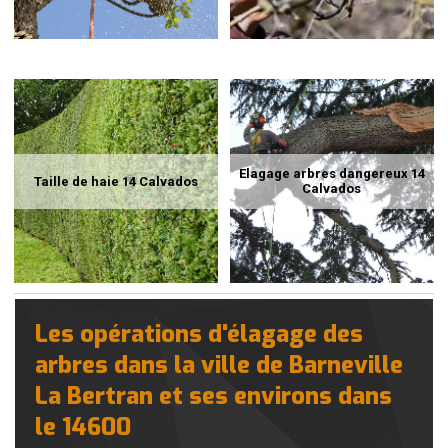
Elagage arbres dangereux 14
Taille de haie 14 Calvados
Calvados
Les opérations d'élagage des
arbres dans la ville de Barneville
La Bertran et ses environs dans
le 14600