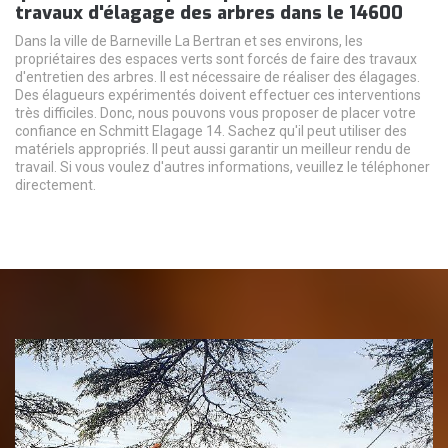
travaux d'élagage des arbres dans le 14600
Dans la ville de Barneville La Bertran et ses environs, les
propriétaires des espaces verts sont forcés de faire des travaux
d'entretien des arbres. Il est nécessaire de réaliser des élagages.
Des élagueurs expérimentés doivent effectuer ces interventions
très difficiles. Donc, nous pouvons vous proposer de placer votre
confiance en Schmitt Elagage 14. Sachez qu'il peut utiliser des
matériels appropriés. Il peut aussi garantir un meilleur rendu de
travail. Si vous voulez d'autres informations, veuillez le téléphoner
directement.