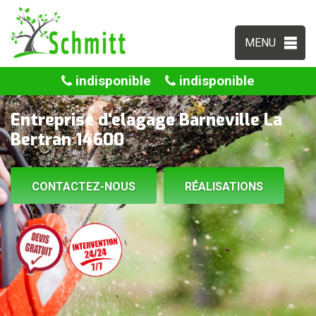
MENU
indisponible
indisponible
Entreprise d'elagage Barneville La
Bertran 14600
CONTACTEZ-NOUS
RÉALISATIONS