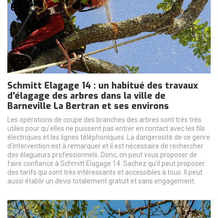
Schmitt Elagage 14 : un habitué des travaux
d'élagage des arbres dans la ville de
Barneville La Bertran et ses environs
Les opérations de coupe des branches des arbres sont très très
utiles pour qu'elles ne puissent pas entrer en contact avec les fils
électriques et les lignes téléphoniques. La dangerosité de ce genre
d'intervention est à remarquer et il est nécessaire de rechercher
des élagueurs professionnels. Donc, on peut vous proposer de
faire confiance à Schmitt Elagage 14. Sachez qu'il peut proposer
des tarifs qui sont très intéressants et accessibles à tous. Il peut
aussi établir un devis totalement gratuit et sans engagement.