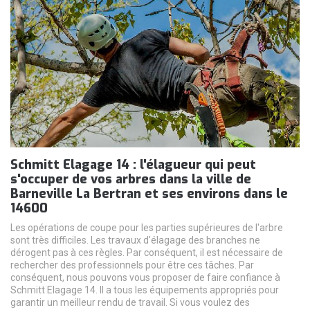
Schmitt Elagage 14 : l'élagueur qui peut
s'occuper de vos arbres dans la ville de
Barneville La Bertran et ses environs dans le
14600
Les opérations de coupe pour les parties supérieures de l'arbre
sont très difficiles. Les travaux d'élagage des branches ne
dérogent pas à ces règles. Par conséquent, il est nécessaire de
rechercher des professionnels pour être ces tâches. Par
conséquent, nous pouvons vous proposer de faire confiance à
Schmitt Elagage 14. Il a tous les équipements appropriés pour
garantir un meilleur rendu de travail. Si vous voulez des