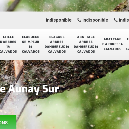
indisponible
indisponible
indi
TAILLE
ELAGUEUR
ELAGAGE
ABATTAGE
ABATTAGE
T
D'ARBRES
GRIMPEUR
ARBRES
ARBRES
D'ARBRES 14
14
14
DANGEREUX 14
DANGEREUX 14
CALVADOS
C
CALVADOS
CALVADOS
CALVADOS
CALVADOS
ge Aunay Sur
ONS