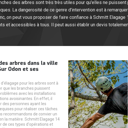
hes des arbres sont très très utiles pour qu'elles ne puissent p
iques. La dangerosité de ce genre d'intervention est à remarquer
c, on peut vous proposer de faire confiance à Schmitt Elagage 
nts et accessibles à tous. Il peut aussi établir un devis totalem
des arbres dans la ville
Sur Odon et ses
 d'élagage pour les arbres sont à
er que les branches puissent
problèmes avec les installations
tions avoisinantes. En effet, il
r des personnes ayant les
requises pour réaliser ces tâches.
us recommandons de convier un
en la matière. Schmitt Elagage 14
r de ces types d'opérations et