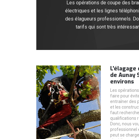
Les opérations de coupe des branc
électriques et les lignes téléphon
des élagueurs professionnels. Don
tarifs qui sont très intéressa
L'élagage 
de Aunay 
environs
Les opérations
faire pour évit
entraîner des 
et les construc
faut recherche
qualifications 
Donc, nous vo
professionnel 
peut se charge