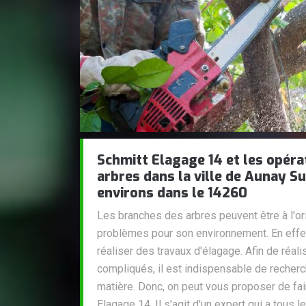
Schmitt Elagage 14 et les opéra
arbres dans la ville de Aunay S
environs dans le 14260
Les branches des arbres peuvent être à l'o
problèmes pour son environnement. En effet,
réaliser des travaux d'élagage. Afin de réal
compliqués, il est indispensable de recher
matière. Donc, on peut vous proposer de fai
Elagage 14. Il s'agit d'un expert qui a tous 