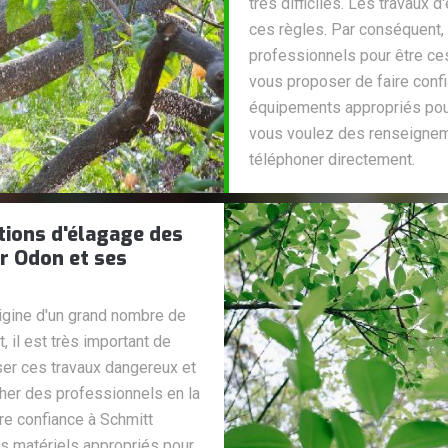
très difficiles. Les travaux
ces règles. Par conséquent, 
professionnels pour être ce
vous proposer de faire confi
équipements appropriés pour 
vous voulez des renseignem
téléphoner directement.
tions d'élagage des
ur Odon et ses
rigine d'un grand nombre de
 il est très important de
iser ces travaux dangereux et
cher des professionnels en la
re confiance à Schmitt
les matériels appropriés pour