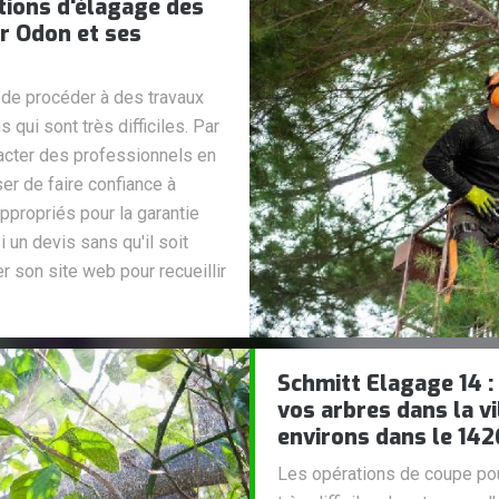
tions d'élagage des
ur Odon et ses
e de procéder à des travaux
 qui sont très difficiles. Par
acter des professionnels en
er de faire confiance à
appropriés pour la garantie
i un devis sans qu'il soit
er son site web pour recueillir
Schmitt Elagage 14 : 
vos arbres dans la v
environs dans le 14
Les opérations de coupe pour