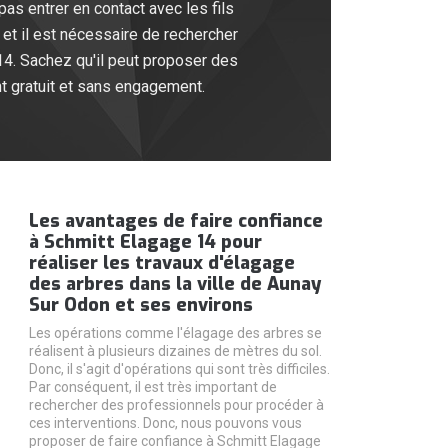
as entrer en contact avec les fils
 et il est nécessaire de rechercher
14. Sachez qu'il peut proposer des
ent gratuit et sans engagement.
Les avantages de faire confiance
à Schmitt Elagage 14 pour
réaliser les travaux d'élagage
des arbres dans la ville de Aunay
Sur Odon et ses environs
Les opérations comme l'élagage des arbres se
réalisent à plusieurs dizaines de mètres du sol.
Donc, il s'agit d'opérations qui sont très difficiles.
Par conséquent, il est très important de
rechercher des professionnels pour procéder à
ces interventions. Donc, nous pouvons vous
proposer de faire confiance à Schmitt Elagage