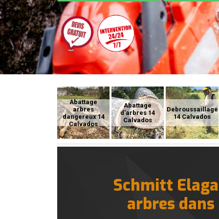
Abattage
Abattage
arbres
Debroussaillage
d'arbres 14
dangereux 14
14 Calvados
Calvados
Calvados
Schmitt Elaga
arbres dans 