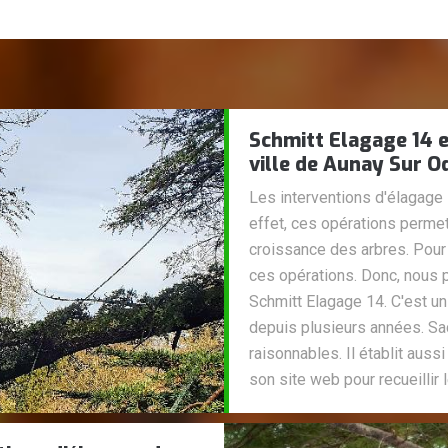
Schmitt Elagage 14 e
ville de Aunay Sur O
Les interventions d'élagage 
effet, ces opérations permet
croissance des arbres. Pour
ces opérations. Donc, nous 
Schmitt Elagage 14. C'est un
depuis plusieurs années. Sac
raisonnables. Il établit aussi
son site web pour recueilli