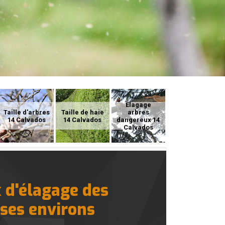
Elagage
Taille d'arbres
Taille de haie
arbres
14 Calvados
14 Calvados
dangereux 14
Calvados
 d'élagage des
 ses environs