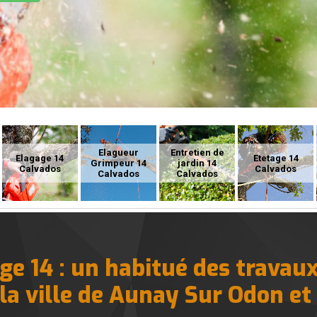
Elagueur
Entretien de
Elagage 14
Etetage 14
Grimpeur 14
jardin 14
Calvados
Calvados
Calvados
Calvados
ge 14 : un habitué des travaux
la ville de Aunay Sur Odon et