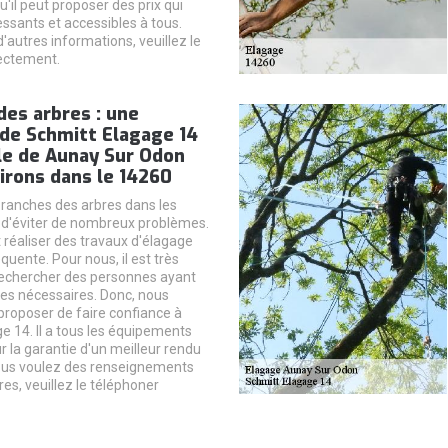
u'il peut proposer des prix qui
essants et accessibles à tous.
 d'autres informations, veuillez le
ectement.
des arbres : une
 de Schmitt Elagage 14
lle de Aunay Sur Odon
irons dans le 14260
ranches des arbres dans les
 d'éviter de nombreux problèmes.
ut réaliser des travaux d'élagage
uente. Pour nous, il est très
rechercher des personnes ayant
es nécessaires. Donc, nous
roposer de faire confiance à
e 14. Il a tous les équipements
r la garantie d'un meilleur rendu
 vous voulez des renseignements
s, veuillez le téléphoner