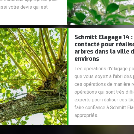
ussi votre devis qui est
Schmitt Elagage 14 :
contacté pour réalis
arbres dans la ville
environs
Les opérations d'élagage po
que vous soyez à l'abri des 
ces opérations de manière r
opérations qui sont très diff
experts pour réaliser ces t
faire confiance à Schmitt El
appropriés.