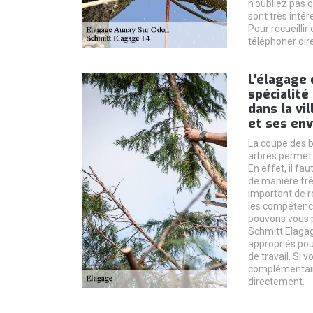
n'oubliez pas q
sont très intér
Pour recueillir
téléphoner dir
L'élagage 
spécialité
dans la vi
et ses env
La coupe des b
arbres permet
En effet, il fa
de manière fréq
important de 
les compétenc
pouvons vous p
Schmitt Elagag
appropriés pou
de travail. Si
complémentaire
directement.