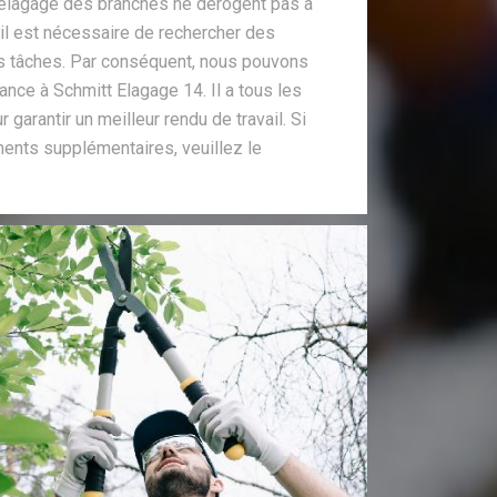
 d'élagage des branches ne dérogent pas à
il est nécessaire de rechercher des
s tâches. Par conséquent, nous pouvons
ance à Schmitt Elagage 14. Il a tous les
garantir un meilleur rendu de travail. Si
ents supplémentaires, veuillez le