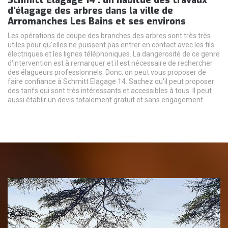
d'élagage des arbres dans la ville de
Arromanches Les Bains et ses environs
Les opérations de coupe des branches des arbres sont très très
utiles pour qu'elles ne puissent pas entrer en contact avec les fils
électriques et les lignes téléphoniques. La dangerosité de ce genre
d'intervention est à remarquer et il est nécessaire de rechercher
des élagueurs professionnels. Donc, on peut vous proposer de
faire confiance à Schmitt Elagage 14. Sachez qu'il peut proposer
des tarifs qui sont très intéressants et accessibles à tous. Il peut
aussi établir un devis totalement gratuit et sans engagement.