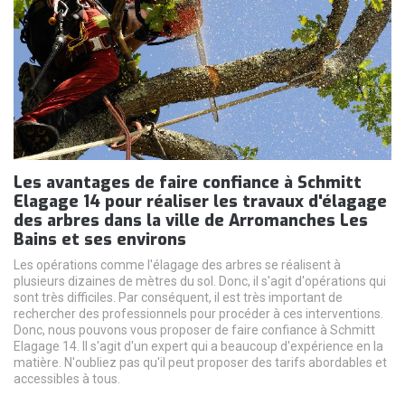
Les avantages de faire confiance à Schmitt
Elagage 14 pour réaliser les travaux d'élagage
des arbres dans la ville de Arromanches Les
Bains et ses environs
Les opérations comme l'élagage des arbres se réalisent à
plusieurs dizaines de mètres du sol. Donc, il s'agit d'opérations qui
sont très difficiles. Par conséquent, il est très important de
rechercher des professionnels pour procéder à ces interventions.
Donc, nous pouvons vous proposer de faire confiance à Schmitt
Elagage 14. Il s'agit d'un expert qui a beaucoup d'expérience en la
matière. N'oubliez pas qu'il peut proposer des tarifs abordables et
accessibles à tous.