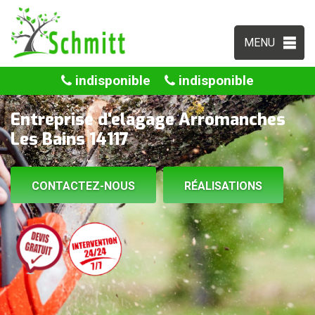
MENU
indisponible
indisponible
Entreprise d'elagage Arromanches
Les Bains 14117
CONTACTEZ-NOUS
RÉALISATIONS