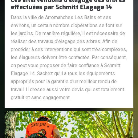
effectuées par Schmitt Elagage 14
Dans la ville de Arromanches Les Bains et ses
environs, un certain nombre d'opérations se font sur
les jardins. De manière régulière, il est nécessaire de
réaliser des travaux d'élagage des arbres. Afin de
procéder à ces interventions qui sont très complexes,
les élagueurs doivent être contactés. Par conséquent,
on peut vous proposer de faire confiance à Schmitt
Elagage 14. Sachez qu'il a tous les équipements
appropriés pour la garantie d'un meilleur rendu de
travail. Il dresse aussi votre devis qui est totalement
gratuit et sans engagement.