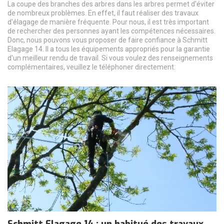
La coupe des branches des arbres dans les arbres permet d'éviter
de nombreux problèmes. En effet, il faut réaliser des travaux
d'élagage de manière fréquente. Pour nous, il est très important
de rechercher des personnes ayant les compétences nécessaires.
Donc, nous pouvons vous proposer de faire confiance à Schmitt
Elagage 14. Il a tous les équipements appropriés pour la garantie
d'un meilleur rendu de travail. Si vous voulez des renseignements
complémentaires, veuillez le téléphoner directement.
Schmitt Elagage 14 : un habitué des travaux