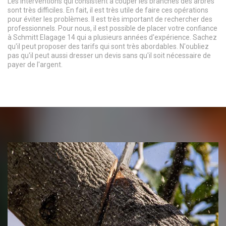
Les interventions qui consistent à couper les branches des arbres
sont très difficiles. En fait, il est très utile de faire ces opérations
pour éviter les problèmes. Il est très important de rechercher des
professionnels. Pour nous, il est possible de placer votre confiance
à Schmitt Elagage 14 qui a plusieurs années d'expérience. Sachez
qu'il peut proposer des tarifs qui sont très abordables. N'oubliez
pas qu'il peut aussi dresser un devis sans qu'il soit nécessaire de
payer de l'argent.