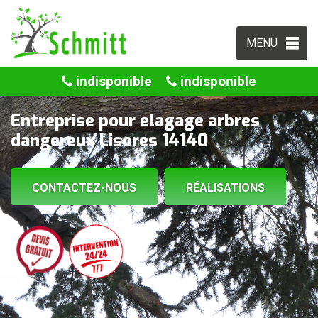
MENU
indisponible
indisponible
Entreprise pour elagage arbres
dangereux Lisores 14140
CONTACTEZ-NOUS
RÉALISATIONS