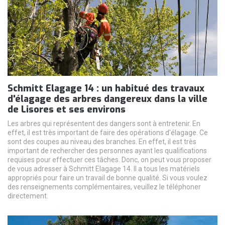
Schmitt Elagage 14 : un habitué des travaux
d'élagage des arbres dangereux dans la ville
de Lisores et ses environs
Les arbres qui représentent des dangers sont à entretenir. En
effet, il est très important de faire des opérations d'élagage. Ce
sont des coupes au niveau des branches. En effet, il est très
important de rechercher des personnes ayant les qualifications
requises pour effectuer ces tâches. Donc, on peut vous proposer
de vous adresser à Schmitt Elagage 14. Il a tous les matériels
appropriés pour faire un travail de bonne qualité. Si vous voulez
des renseignements complémentaires, veuillez le téléphoner
directement.