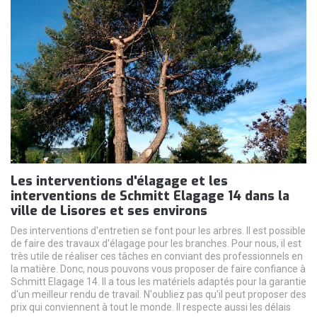
Les interventions d'élagage et les
interventions de Schmitt Elagage 14 dans la
ville de Lisores et ses environs
Des interventions d'entretien se font pour les arbres. Il est possible
de faire des travaux d'élagage pour les branches. Pour nous, il est
très utile de réaliser ces tâches en conviant des professionnels en
la matière. Donc, nous pouvons vous proposer de faire confiance à
Schmitt Elagage 14. Il a tous les matériels adaptés pour la garantie
d'un meilleur rendu de travail. N'oubliez pas qu'il peut proposer des
prix qui conviennent à tout le monde. Il respecte aussi les délais