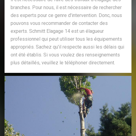
branches. Pour nous, il est nécessaire de rechercher
des experts pour ce genre d'intervention. Donc, nous
pouvons vous recommander de contacter des
experts. Schmitt Elagage 14 est un élagueur
professionnel qui peut utiliser tous les équipements
appropriés. Sachez qu'il respecte aussi les délais qui
ont été établis. Si vous voulez des renseignements
plus détaillés, veuillez le téléphoner directement.