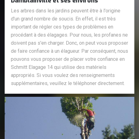
Damblainville et ses environs
Les arbres dans les jardins peuvent être à l'origine
d'un grand nombre de soucis. En effet, il est très
important de régler ces types de problèmes en
procédant à des élagages. Pour nous, les profanes ne
doivent pas s'en charger. Donc, on peut vous proposer
de faire confiance à un élagueur. Par conséquent, nous
pouvons vous proposer de placer votre confiance en
Schmitt Elagage 14 qui utilise des matériels
appropriés. Si vous voulez des renseignements
supplémentaires, veuillez le téléphoner directement.