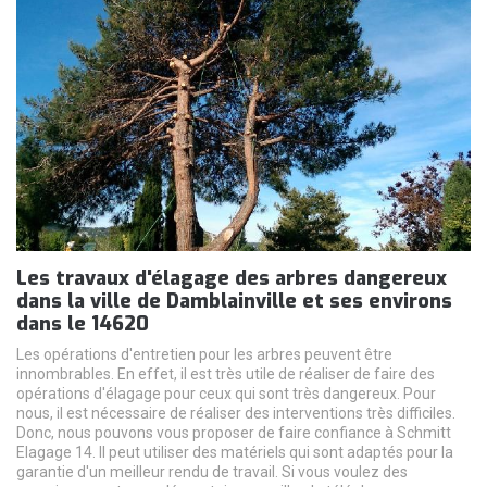
Les travaux d'élagage des arbres dangereux
dans la ville de Damblainville et ses environs
dans le 14620
Les opérations d'entretien pour les arbres peuvent être
innombrables. En effet, il est très utile de réaliser de faire des
opérations d'élagage pour ceux qui sont très dangereux. Pour
nous, il est nécessaire de réaliser des interventions très difficiles.
Donc, nous pouvons vous proposer de faire confiance à Schmitt
Elagage 14. Il peut utiliser des matériels qui sont adaptés pour la
garantie d'un meilleur rendu de travail. Si vous voulez des