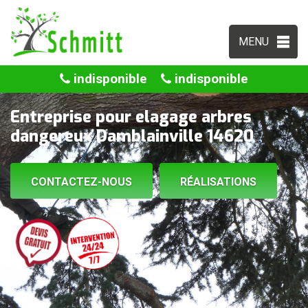
MENU
indisponible
indisponible
Entreprise pour elagage arbres
dangereux Damblainville 14620
CONTACTEZ-NOUS
RÉALISATIONS