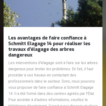
Les avantages de faire confiance à
Schmitt Elagage 14 pour réaliser les
travaux d'élagage des arbres
dangereux
Les interventions d'élagage sont à faire sur les arbres
dangereux pour limiter les problèmes. En fait, il faut
procéder à ces travaux en contactant des
professionnels dans le secteur. Donc, nous pouvons
vous proposer de faire confiance à Schmitt Elagage
14. Il a été formé dans des centres agréés par l'État.
Pour accéder à d'autres informations, veuillez le
téléphoner directement. Il peut aussi dresser un devis