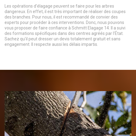
Les opérations d'élagage peuvent se faire pour les arbres
dangereux. En effet, il est très important de réaliser des coupes
des branches. Pour nous, il est recommandé de convier des
experts pour procéder à ces interventions. Donc, nous pouvons
vous proposer de faire confiance à Schmitt Elagage 14. Il a suivi
des formations spécifiques dans des centres agréés par l'État.
Sachez qu'il peut dresser un devis totalement gratuit et sans
engagement. Il respecte aussi les délais impartis.