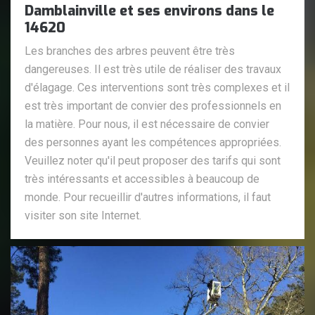
Damblainville et ses environs dans le
14620
Les branches des arbres peuvent être très
dangereuses. Il est très utile de réaliser des travaux
d'élagage. Ces interventions sont très complexes et il
est très important de convier des professionnels en
la matière. Pour nous, il est nécessaire de convier
des personnes ayant les compétences appropriées.
Veuillez noter qu'il peut proposer des tarifs qui sont
très intéressants et accessibles à beaucoup de
monde. Pour recueillir d'autres informations, il faut
visiter son site Internet.