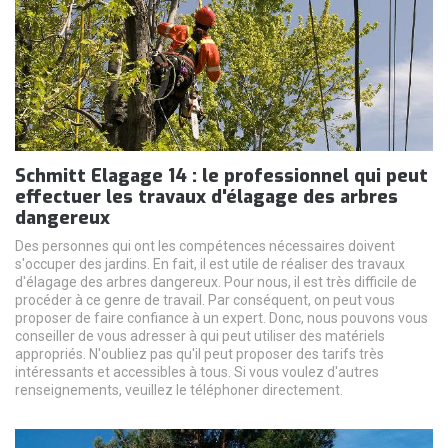
Schmitt Elagage 14 : le professionnel qui peut
effectuer les travaux d'élagage des arbres
dangereux
Des personnes qui ont les compétences nécessaires doivent
s'occuper des jardins. En fait, il est utile de réaliser des travaux
d'élagage des arbres dangereux. Pour nous, il est très difficile de
procéder à ce genre de travail. Par conséquent, on peut vous
proposer de faire confiance à un expert. Donc, nous pouvons vous
conseiller de vous adresser à qui peut utiliser des matériels
appropriés. N'oubliez pas qu'il peut proposer des tarifs très
intéressants et accessibles à tous. Si vous voulez d'autres
renseignements, veuillez le téléphoner directement.