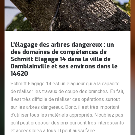
L'élagage des arbres dangereux : un
des domaines de compétences de
Schmitt Elagage 14 dans la ville de
Damblainville et ses environs dans le
14620
Schmitt Elagage 14 est un élagueur qui a la capacité
de réaliser les travaux de coupe des branches. En fait,
il est très difficile de réaliser ces opérations surtout
sur les arbres dangereux. Donc, il est très important
d'utiliser tous les matériels appropriés. N'oubliez pas
qu'il peut proposer des prix qui sont très intéressants
et accessibles à tous. Il peut aussi faire