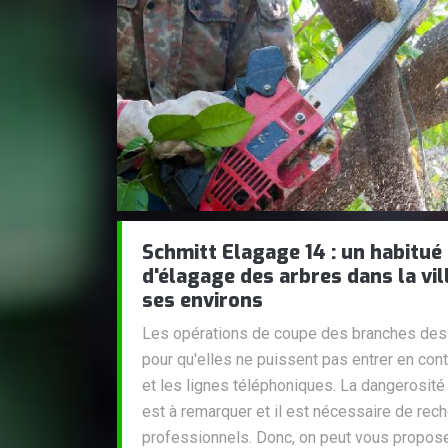
Schmitt Elagage 14 : un habitué
d'élagage des arbres dans la vil
ses environs
Les opérations de coupe des branches des a
pour qu'elles ne puissent pas entrer en cont
et les lignes téléphoniques. La dangerosité
est à remarquer et il est nécessaire de rec
professionnels. Donc, on peut vous propose