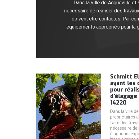
Dans la ville de Acqueville et 
nécessaire de réaliser des travaux
doivent être contactés. Par con
équipements appropriés pour la gar
Schmitt El
ayant les 
pour réali
d'élagage 
14220
Dans la ville d
propriétaires 
faire des trava
nécessaire de 
élagueurs expé