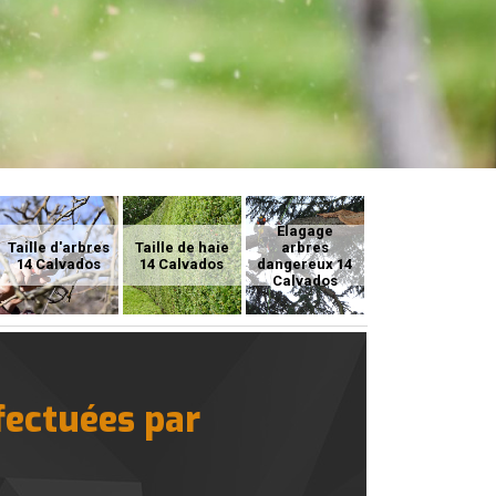
Elagage
Taille d'arbres
Taille de haie
arbres
14 Calvados
14 Calvados
dangereux 14
Calvados
fectuées par