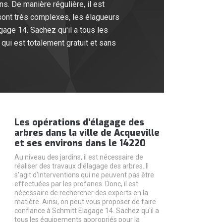
ns. De manière régulière, il est
 sont très complexes, les élagueurs
gage 14. Sachez qu'il a tous les
 qui est totalement gratuit et sans
Les opérations d'élagage des
arbres dans la ville de Acqueville
et ses environs dans le 14220
Au niveau des jardins, il est nécessaire de
réaliser des travaux d'élagage des arbres. Il
s'agit d'interventions qui ne peuvent pas être
effectuées par les profanes. Donc, il est
nécessaire de rechercher des experts en la
matière. Ainsi, on peut vous proposer de faire
confiance à Schmitt Elagage 14. Sachez qu'il a
tous les équipements appropriés pour la