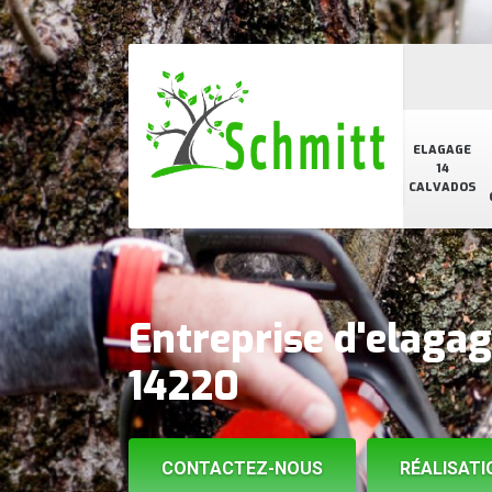
ELAGAGE
14
CALVADOS
Entreprise d'elagag
14220
CONTACTEZ-NOUS
RÉALISATI