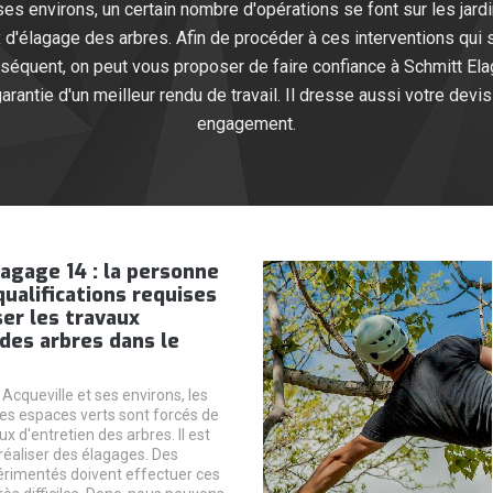
ses environs, un certain nombre d'opérations se font sur les jardi
 d'élagage des arbres. Afin de procéder à ces interventions qui
séquent, on peut vous proposer de faire confiance à Schmitt Ela
antie d'un meilleur rendu de travail. Il dresse aussi votre devis
engagement.
agage 14 : la personne
qualifications requises
ser les travaux
des arbres dans le
e Acqueville et ses environs, les
des espaces verts sont forcés de
ux d'entretien des arbres. Il est
réaliser des élagages. Des
rimentés doivent effectuer ces