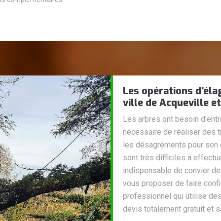
Les opérations d'éla
ville de Acqueville e
Les arbres ont besoin d'entre
nécessaire de réaliser des 
les désagréments pour son 
sont très difficiles à effectue
indispensable de convier de
vous proposer de faire confia
professionnel qui utilise de
devis totalement gratuit et