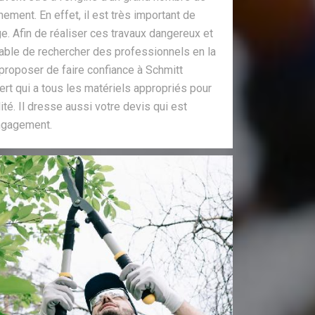
ment. En effet, il est très important de
ge. Afin de réaliser ces travaux dangereux et
sable de rechercher des professionnels en la
proposer de faire confiance à Schmitt
pert qui a tous les matériels appropriés pour
lité. Il dresse aussi votre devis qui est
engagement.