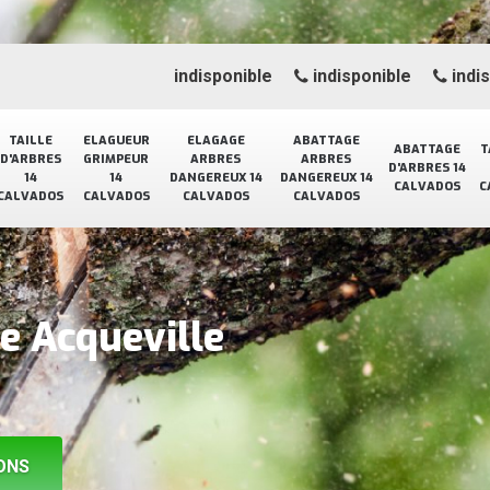
indisponible
indisponible
indi
TAILLE
ELAGUEUR
ELAGAGE
ABATTAGE
ABATTAGE
T
D'ARBRES
GRIMPEUR
ARBRES
ARBRES
D'ARBRES 14
14
14
DANGEREUX 14
DANGEREUX 14
CALVADOS
C
CALVADOS
CALVADOS
CALVADOS
CALVADOS
e Acqueville
ONS