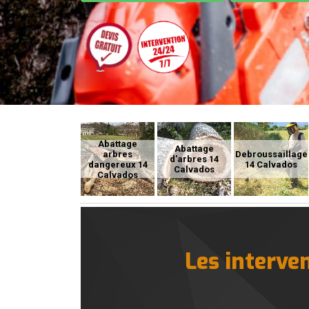
Abattage
Abattage
arbres
Debroussaillage
d'arbres 14
dangereux 14
14 Calvados
Calvados
Calvados
Les interve