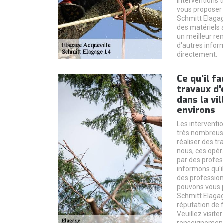
interventions t
vous proposer 
Schmitt Elagage
des matériels a
un meilleur ren
d'autres inform
directement.
Ce qu'il fa
travaux d'
dans la vi
environs
Les interventio
très nombreuses
réaliser des t
nous, ces opér
par des profes
informons qu'i
des profession
pouvons vous p
Schmitt Elagage
réputation de 
Veuillez visiter
renseignement