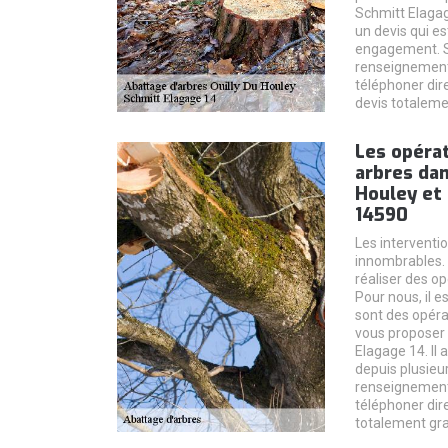
Schmitt Elagag
un devis qui es
engagement. S
renseignements
téléphoner dire
devis totaleme
Les opéra
arbres dans
Houley et 
14590
Les interventi
innombrables. E
réaliser des o
Pour nous, il e
sont des opérat
vous proposer 
Elagage 14. Il 
depuis plusieu
renseignements
téléphoner dire
totalement gra