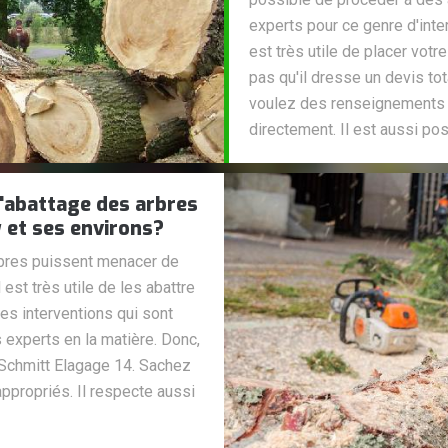
experts pour ce genre d'inter
est très utile de placer vot
pas qu'il dresse un devis to
voulez des renseignements s
directement. Il est aussi pos
d'abattage des arbres
y et ses environs?
arbres puissent menacer de
 est très utile de les abattre
ces interventions qui sont
es experts en la matière. Donc,
 Schmitt Elagage 14. Sachez
appropriés. Il respecte aussi