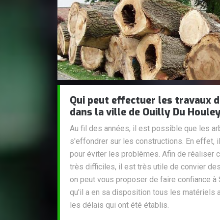
Qui peut effectuer les travaux 
dans la ville de Ouilly Du Houle
Au fil des années, il est possible que les 
s'effondrer sur les constructions. En effet, il
pour éviter les problèmes. Afin de réaliser 
très difficiles, il est très utile de convier d
on peut vous proposer de faire confiance à
qu'il a en sa disposition tous les matériels 
les délais qui ont été établis.