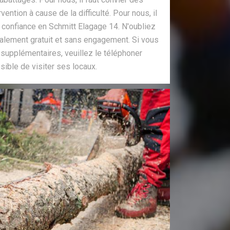
vention à cause de la difficulté. Pour nous, il
re confiance en Schmitt Elagage 14. N'oubliez
talement gratuit et sans engagement. Si vous
upplémentaires, veuillez le téléphoner
sible de visiter ses locaux.