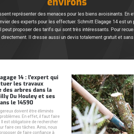
environs
ssent représenter des menaces pour les biens avoisinants. En effet
nvier des experts pour les effectuer. Schmitt Elagage 14 est un 
 peut proposer des tarifs qui sont très intéressants. Pour recueil
 directement. Il dresse aussi un devis totalement gratuit et sa
agage 14 : l'expert qui
tuer les travaux
 des arbres dans la
uilly Du Houley et ses
ans le 14590
gereux doivent être éliminés
 problèmes. En effet, il faut faire
Il est obligatoire de rechercher
r faire ces tâches. Ainsi, nous
roposer de faire confiance à