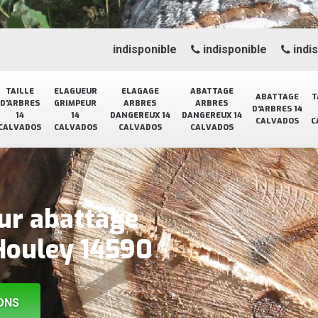
indisponible
indisponible
indi
TAILLE
ELAGUEUR
ELAGAGE
ABATTAGE
ABATTAGE
T
D'ARBRES
GRIMPEUR
ARBRES
ARBRES
D'ARBRES 14
14
14
DANGEREUX 14
DANGEREUX 14
CALVADOS
C
CALVADOS
CALVADOS
CALVADOS
CALVADOS
our abattage
 Houley 14590
ONS