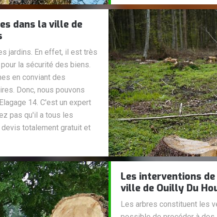
s dans la ville de
s
 jardins. En effet, il est très
 pour la sécurité des biens.
âches en conviant des
res. Donc, nous pouvons
Elagage 14. C'est un expert
ez pas qu'il a tous les
devis totalement gratuit et
Les interventions de
ville de Ouilly Du Ho
Les arbres constituent les vég
possible de procéder à des a