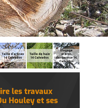
Elagage
Taille d'arbres
Taille de haie
arbres
14 Calvados
14 Calvados
dangereux 14
Calvados
ire les travaux
 Du Houley et ses