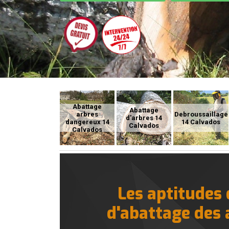
Abattage
Abattage
arbres
Debroussaillage
d'arbres 14
dangereux 14
14 Calvados
Calvados
Calvados
Les aptitudes 
d'abattage des a