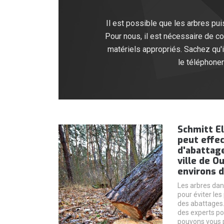
Il est possible que les arbres pui
Pour nous, il est nécessaire de co
matériels appropriés. Sachez qu'il
le téléphoner
Schmitt El
peut effec
d'abattage
ville de O
environs d
Les arbres dan
pour éviter les
des abattages. 
des experts pou
pouvons vous p