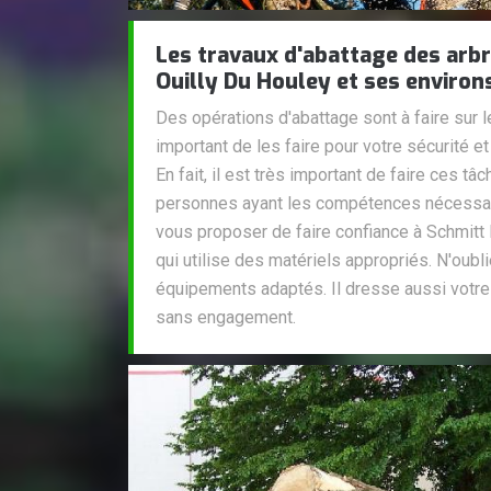
Les travaux d'abattage des arbre
Ouilly Du Houley et ses environ
Des opérations d'abattage sont à faire sur les
important de les faire pour votre sécurité et
En fait, il est très important de faire ces t
personnes ayant les compétences nécessai
vous proposer de faire confiance à Schmitt 
qui utilise des matériels appropriés. N'oubli
équipements adaptés. Il dresse aussi votre 
sans engagement.