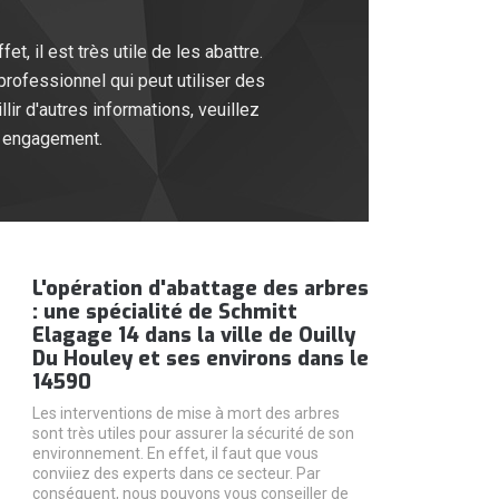
, il est très utile de les abattre.
professionnel qui peut utiliser des
lir d'autres informations, veuillez
ns engagement.
L'opération d'abattage des arbres
: une spécialité de Schmitt
Elagage 14 dans la ville de Ouilly
Du Houley et ses environs dans le
14590
Les interventions de mise à mort des arbres
sont très utiles pour assurer la sécurité de son
environnement. En effet, il faut que vous
conviiez des experts dans ce secteur. Par
conséquent, nous pouvons vous conseiller de