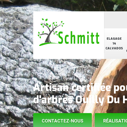
ELAGAGE
14
CALVADOS
Artisan certifiée p
d'arbres Ouilly Du
CONTACTEZ-NOUS
RÉALISATI