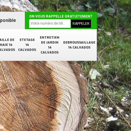
ON VOUS RAPPELLE GRATUITEMENT
sponible
ENTRETIEN
AILLE DE
ETETAGE
DE JARDIN
DEBROUSSAILLAGE
HAIE 14
14
14
14 CALVADOS
ALVADOS
CALVADOS
CALVADOS