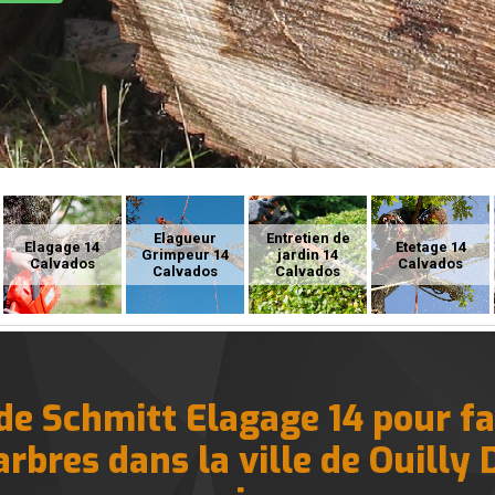
Elagueur
Entretien de
Elagage 14
Etetage 14
Grimpeur 14
jardin 14
Calvados
Calvados
Calvados
Calvados
de Schmitt Elagage 14 pour fa
rbres dans la ville de Ouilly