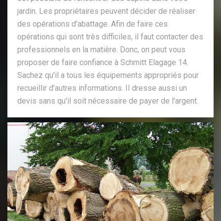
jardin. Les propriétaires peuvent décider de réaliser
des opérations d'abattage. Afin de faire ces
opérations qui sont très difficiles, il faut contacter des
professionnels en la matière. Donc, on peut vous
proposer de faire confiance à Schmitt Elagage 14.
Sachez qu'il a tous les équipements appropriés pour
recueillir d'autres informations. Il dresse aussi un
devis sans qu'il soit nécessaire de payer de l'argent.