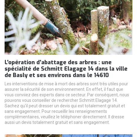
L'opération d'abattage des arbres : une
spécialité de Schmitt Elagage 14 dans la ville
de Basly et ses environs dans le 14610
Les interventions de mise à mort des arbres sont très utiles pour
assurer la sécurité de son environnement. En effet, il faut que
vous conviiez des experts dans ce secteur. Par conséquent, nous
pouvons vous conseiller de rechercher Schmitt Elagage 14.
Sachez qu'il peut dresser un devis qui est totalement gratuit et
sans engagement. Pour recueillir les renseignements
complémentaires, veuillez le téléphoner directement. Il dresse
aussi un devis totalement gratuit et sans engagement.