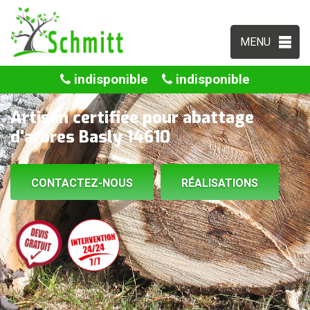
MENU
indisponible
indisponible
Artisan certifiée pour abattage
d'arbres Basly 14610
CONTACTEZ-NOUS
RÉALISATIONS