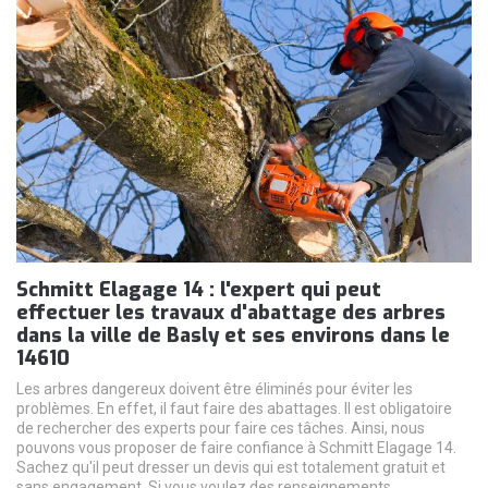
Schmitt Elagage 14 : l'expert qui peut
effectuer les travaux d'abattage des arbres
dans la ville de Basly et ses environs dans le
14610
Les arbres dangereux doivent être éliminés pour éviter les
problèmes. En effet, il faut faire des abattages. Il est obligatoire
de rechercher des experts pour faire ces tâches. Ainsi, nous
pouvons vous proposer de faire confiance à Schmitt Elagage 14.
Sachez qu'il peut dresser un devis qui est totalement gratuit et
sans engagement. Si vous voulez des renseignements